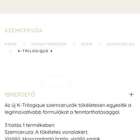
SZEMCERUZA
HOME
SMINKTERMÉKEK
SZEM
SZEMCERUZA
K-TRILOGIQUE 4
ISMERTETŐ
Az új K-Trilogique szemceruzák tökéletesen egyesítik a
leginnovatívabb formulákat a fenntarthatósággal.
3 hatás 1 termékeben:
Szemceruza: A tökéletes vonalakért.
Vízálló: Hosszantartó hatás, vízálló smink.