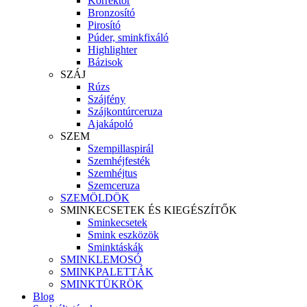
Korrektor
Bronzosító
Pirosító
Púder, sminkfixáló
Highlighter
Bázisok
SZÁJ
Rúzs
Szájfény
Szájkontúrceruza
Ajakápoló
SZEM
Szempillaspirál
Szemhéjfesték
Szemhéjtus
Szemceruza
SZEMÖLDÖK
SMINKECSETEK ÉS KIEGÉSZÍTŐK
Sminkecsetek
Smink eszközök
Sminktáskák
SMINKLEMOSÓ
SMINKPALETTÁK
SMINKTÜKRÖK
Blog