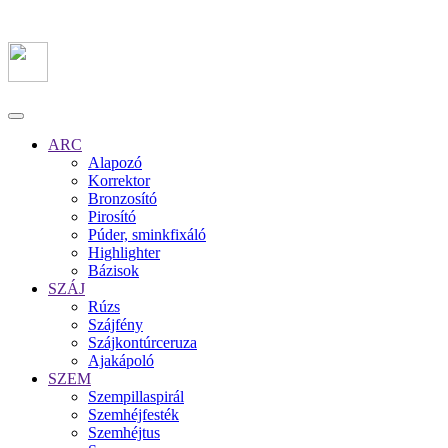
ARC
Alapozó
Korrektor
Bronzosító
Pirosító
Púder, sminkfixáló
Highlighter
Bázisok
SZÁJ
Rúzs
Szájfény
Szájkontúrceruza
Ajakápoló
SZEM
Szempillaspirál
Szemhéjfesték
Szemhéjtus