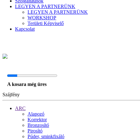
Szolgáltatások
LEGYEN A PARTNERÜNK
LEGYEN A PARTNERÜNK
WORKSHOP
Területi Képviselő
Kapcsolat
A kosara még üres
Szájfény
ARC
Alapozó
Korrektor
Bronzosító
Pirosító
Púder, sminkfixáló