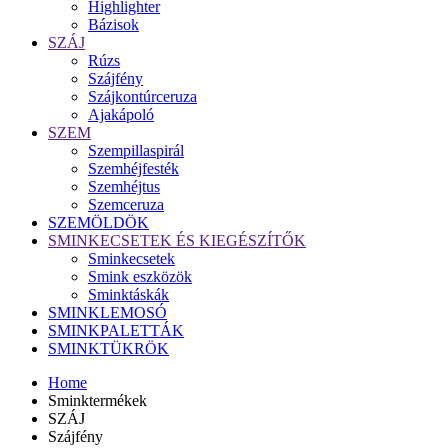
Highlighter
Bázisok
SZÁJ
Rúzs
Szájfény
Szájkontúrceruza
Ajakápoló
SZEM
Szempillaspirál
Szemhéjfesték
Szemhéjtus
Szemceruza
SZEMÖLDÖK
SMINKECSETEK ÉS KIEGÉSZÍTŐK
Sminkecsetek
Smink eszközök
Sminktáskák
SMINKLEMOSÓ
SMINKPALETTÁK
SMINKTÜKRÖK
Home
Sminktermékek
SZÁJ
Szájfény