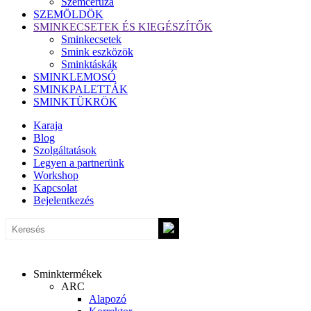
Szemceruza
SZEMÖLDÖK
SMINKECSETEK ÉS KIEGÉSZÍTŐK
Sminkecsetek
Smink eszközök
Sminktáskák
SMINKLEMOSÓ
SMINKPALETTÁK
SMINKTÜKRÖK
Karaja
Blog
Szolgáltatások
Legyen a partnerünk
Workshop
Kapcsolat
Bejelentkezés
Sminktermékek
ARC
Alapozó