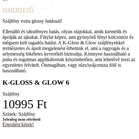
ISMERTETŐ
Szájfény extra glossy hatással!
Ellenálló és ultrafényes hatás, olyan olajokkal, amik kiemelik és
ápolják az ajkakat. Fátylat képez, ami gyönyörű fényt kölcsönöz és
mégsem kelt ragadós hatást. A K-Gloss & Glow szájfényekkel
természetes és ápolt megjelenést érhetünk el, ami a ragyogás és a
selymesség tökéletes keverékét biztosítja. Könnyen használható a
puha és rugalmas applikátornak köszönhetően, ami lehetővé teszi az
egyenletes felvitelt. Önmagában, vagy rúzs/szájceruza fölé is
használható.
K-GLOSS & GLOW 6
Szájfény
10995 Ft
Színek: Szájfény
Jelenleg nem elérhető
Értesítést kérek!