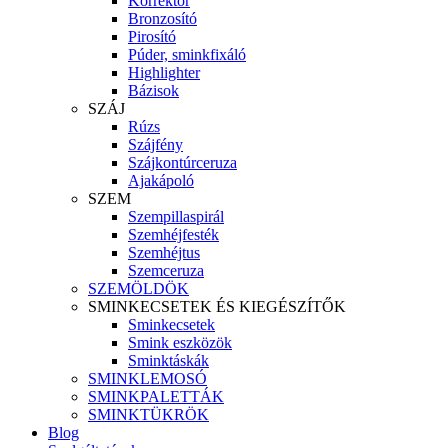
Korrektor
Bronzosító
Pirosító
Púder, sminkfixáló
Highlighter
Bázisok
SZÁJ
Rúzs
Szájfény
Szájkontúrceruza
Ajakápoló
SZEM
Szempillaspirál
Szemhéjfesték
Szemhéjtus
Szemceruza
SZEMÖLDÖK
SMINKECSETEK ÉS KIEGÉSZÍTŐK
Sminkecsetek
Smink eszközök
Sminktáskák
SMINKLEMOSÓ
SMINKPALETTÁK
SMINKTÜKRÖK
Blog