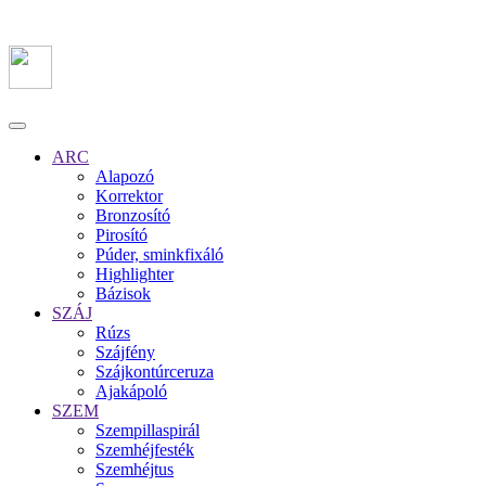
ARC
Alapozó
Korrektor
Bronzosító
Pirosító
Púder, sminkfixáló
Highlighter
Bázisok
SZÁJ
Rúzs
Szájfény
Szájkontúrceruza
Ajakápoló
SZEM
Szempillaspirál
Szemhéjfesték
Szemhéjtus