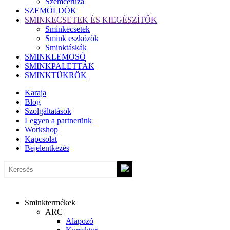
Szemceruza
SZEMÖLDÖK
SMINKECSETEK ÉS KIEGÉSZÍTŐK
Sminkecsetek
Smink eszközök
Sminktáskák
SMINKLEMOSÓ
SMINKPALETTÁK
SMINKTÜKRÖK
Karaja
Blog
Szolgáltatások
Legyen a partnerünk
Workshop
Kapcsolat
Bejelentkezés
Sminktermékek
ARC
Alapozó