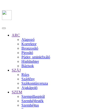
ARC
Alapozó
Korrektor
Bronzosító
Pirosító
Púder, sminkfixáló
Highlighter
Bázisok
SZÁJ
Rúzs
Szájfény
Szájkontúrceruza
Ajakápoló
SZEM
Szempillaspirál
Szemhéjfesték
Szemhéjtus