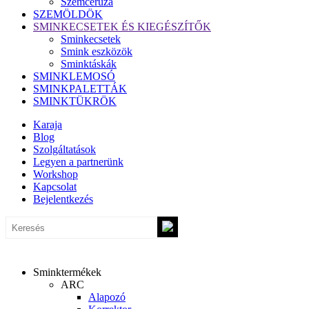
Szemceruza
SZEMÖLDÖK
SMINKECSETEK ÉS KIEGÉSZÍTŐK
Sminkecsetek
Smink eszközök
Sminktáskák
SMINKLEMOSÓ
SMINKPALETTÁK
SMINKTÜKRÖK
Karaja
Blog
Szolgáltatások
Legyen a partnerünk
Workshop
Kapcsolat
Bejelentkezés
Sminktermékek
ARC
Alapozó