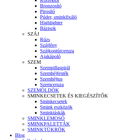
Korrektor
Bronzosító
Pirosító
Púder, sminkfixáló
Highlighter
Bázisok
SZÁJ
Rúzs
Szájfény
Szájkontúrceruza
Ajakápoló
SZEM
Szempillaspirál
Szemhéjfesték
Szemhéjtus
Szemceruza
SZEMÖLDÖK
SMINKECSETEK ÉS KIEGÉSZÍTŐK
Sminkecsetek
Smink eszközök
Sminktáskák
SMINKLEMOSÓ
SMINKPALETTÁK
SMINKTÜKRÖK
Blog