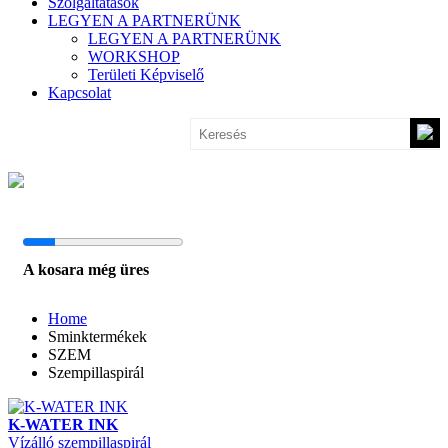
Szolgáltatások
LEGYEN A PARTNERÜNK
LEGYEN A PARTNERÜNK
WORKSHOP
Területi Képviselő
Kapcsolat
A kosara még üres
Home
Sminktermékek
SZEM
Szempillaspirál
K-WATER INK
Vízálló szempillaspirál