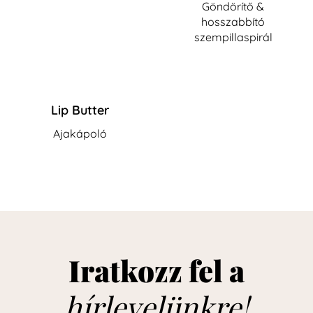
Göndörítő &
hosszabbító
szempillaspirál
Lip Butter
Ajakápoló
Iratkozz fel a
hírlevelünkre!