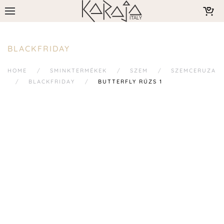
BLACKFRIDAY
HOME
SMINKTERMÉKEK
SZEM
SZEMCERUZA
BLACKFRIDAY
BUTTERFLY RÚZS 1