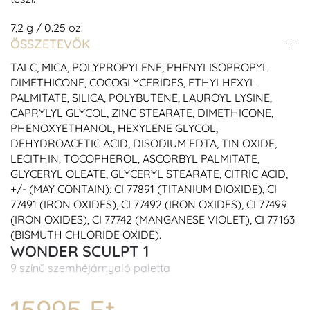
7,2 g / 0.25 oz.
ÖSSZETEVŐK
TALC, MICA, POLYPROPYLENE, PHENYLISOPROPYL
DIMETHICONE, COCOGLYCERIDES, ETHYLHEXYL
PALMITATE, SILICA, POLYBUTENE, LAUROYL LYSINE,
CAPRYLYL GLYCOL, ZINC STEARATE, DIMETHICONE,
PHENOXYETHANOL, HEXYLENE GLYCOL,
DEHYDROACETIC ACID, DISODIUM EDTA, TIN OXIDE,
LECITHIN, TOCOPHEROL, ASCORBYL PALMITATE,
GLYCERYL OLEATE, GLYCERYL STEARATE, CITRIC ACID,
+/- (MAY CONTAIN): CI 77891 (TITANIUM DIOXIDE), CI
77491 (IRON OXIDES), CI 77492 (IRON OXIDES), CI 77499
(IRON OXIDES), CI 77742 (MANGANESE VIOLET), CI 77163
(BISMUTH CHLORIDE OXIDE).
WONDER SCULPT 1
9 színű szemhéjárnyaló paletta