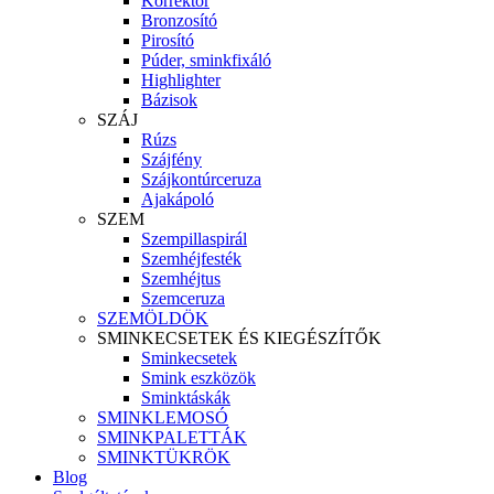
Korrektor
Bronzosító
Pirosító
Púder, sminkfixáló
Highlighter
Bázisok
SZÁJ
Rúzs
Szájfény
Szájkontúrceruza
Ajakápoló
SZEM
Szempillaspirál
Szemhéjfesték
Szemhéjtus
Szemceruza
SZEMÖLDÖK
SMINKECSETEK ÉS KIEGÉSZÍTŐK
Sminkecsetek
Smink eszközök
Sminktáskák
SMINKLEMOSÓ
SMINKPALETTÁK
SMINKTÜKRÖK
Blog