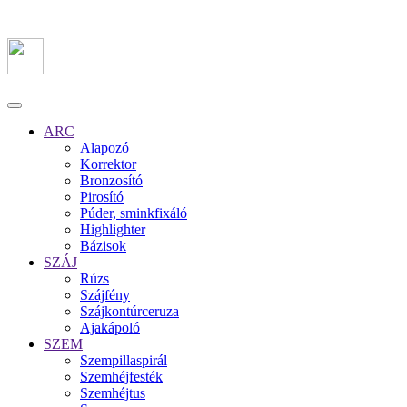
ARC
Alapozó
Korrektor
Bronzosító
Pirosító
Púder, sminkfixáló
Highlighter
Bázisok
SZÁJ
Rúzs
Szájfény
Szájkontúrceruza
Ajakápoló
SZEM
Szempillaspirál
Szemhéjfesték
Szemhéjtus