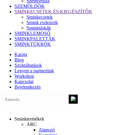
Szemceruza
SZEMÖLDÖK
SMINKECSETEK ÉS KIEGÉSZÍTŐK
Sminkecsetek
Smink eszközök
Sminktáskák
SMINKLEMOSÓ
SMINKPALETTÁK
SMINKTÜKRÖK
Karaja
Blog
Szolgáltatások
Legyen a partnerünk
Workshop
Kapcsolat
Bejelentkezés
Sminktermékek
ARC
Alapozó