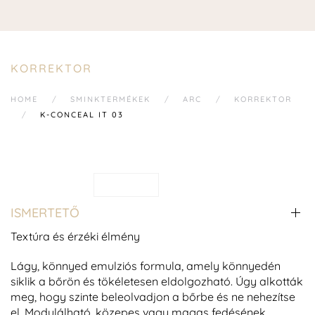
KORREKTOR
HOME
SMINKTERMÉKEK
ARC
KORREKTOR
K-CONCEAL IT 03
ISMERTETŐ
Textúra és érzéki élmény
Lágy, könnyed emulziós formula, amely könnyedén
siklik a bőrön és
tökéletesen
eldolgozható. Úgy alkották
meg, hogy szinte beleolvadjon a bőrbe
és ne nehezítse
el.
Modulálható, közepes
vagy
magas fedésének