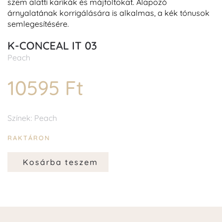
szem alatti karikák és
májfoltokat.
Alapozó
árnyalatának korrigálására is alkalmas, a kék tónusok
semlegesítésére.
K-CONCEAL IT 03
Peach
10595 Ft
Színek: Peach
RAKTÁRON
Kosárba teszem