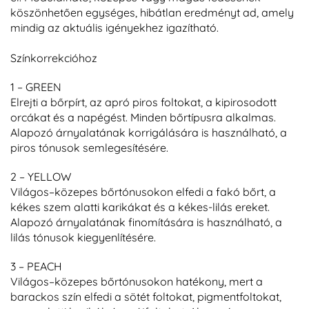
köszönhetően egységes, hibátlan eredményt ad, amely
mindig az aktuális igényekhez igazítható.
Színkorrekcióhoz
1 – GREEN
Elrejti a bőrpírt, az apró
piros
foltokat
, a kipirosodott
orcákat és a napégést. Minden bőrtípusra alkalmas.
Alapozó árnyalatának korrigálására is használható, a
piros tónusok semlegesítésére.
2 – YELLOW
Világos–közepes bőrtónusokon elfedi a fakó bőrt, a
kékes szem alatti karikákat és a kék
es-
lil
ás
ereket
.
Alapozó árnyalatának finomítására is használható, a
lilás tónusok kiegyenlítésére.
3 – PEACH
Világos–közepes
bőrtónusokon
hatékony
, mert a
barackos szín elfedi a
sötét foltok
at
, pigmentfoltok
at
,