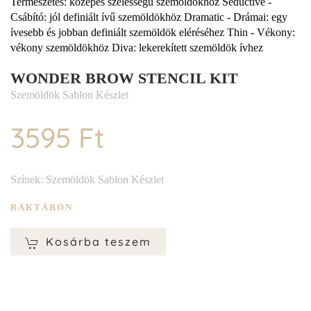
Természetes: közepes szélességű szemöldökhöz Seductive -
Csábító: jól definiált ívű szemöldökhöz Dramatic - Drámai: egy
ívesebb és jobban definiált szemöldök eléréséhez Thin - Vékony:
vékony szemöldökhöz Diva: lekerekített szemöldök ívhez
WONDER BROW STENCIL KIT
Szemöldök Sablon Készlet
3595 Ft
Színek: Szemöldök Sablon Készlet
RAKTÁRON
Kosárba teszem