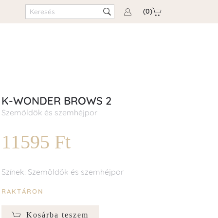
(0)
K-WONDER BROWS 2
Szemöldök és szemhéjpor
11595 Ft
Színek: Szemöldök és szemhéjpor
RAKTÁRON
Kosárba teszem