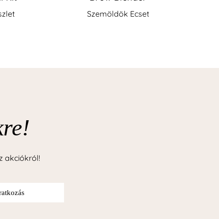
zlet
Szemöldök Ecset
kre!
z akciókról!
iratkozás