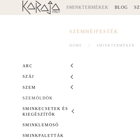
SMINKTERMÉKEK
BLOG
S
SZEMHÉJFESTÉK
HOME
SMINKTERMÉKEK
ARC
SZÁJ
SZEM
SZEMÖLDÖK
SMINKECSETEK ÉS
KIEGÉSZÍTŐK
SMINKLEMOSÓ
SMINKPALETTÁK