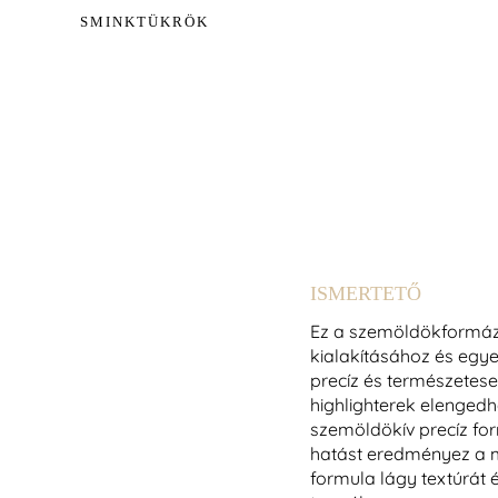
SMINKTÜKRÖK
ISMERTETŐ
Ez a szemöldökformázó
kialakításához és egye
precíz és természetese
highlighterek elenged
szemöldökív precíz for
hatást eredményez a 
formula lágy textúrát é