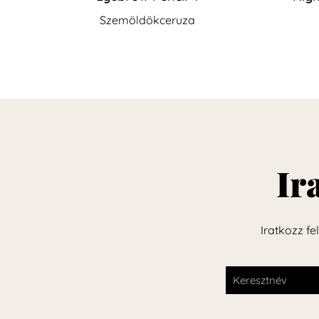
Szemöldökceruza
Ir
Iratkozz fe