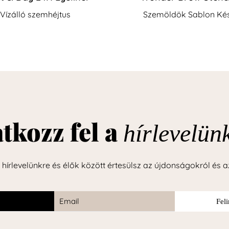
Vízálló szemhéjtus
Szemöldök Sablon Kés
atkozz fel a
hírlevelün
l hírlevelünkre és élők között értesülsz az újdonságokról és a
Fel