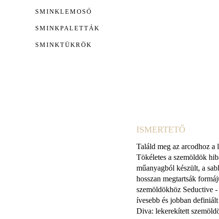
SMINKLEMOSÓ
SMINKPALETTÁK
SMINKTÜKRÖK
ISMERTETŐ
Találd meg az arcodhoz a l
Tökéletes a szemöldök hibá
műanyagból készült, a sabl
hosszan megtartsák formáj
szemöldökhöz Seductive - 
ívesebb és jobban definiá
Diva: lekerekített szemöld