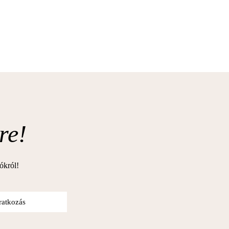
re!
iókról!
iratkozás