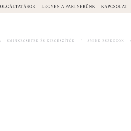
ZOLGÁLTATÁSOK
LEGYEN A PARTNERÜNK
KAPCSOLAT
SMINKECSETEK ÉS KIEGÉSZÍTŐK
SMINK ESZKÖZÖK