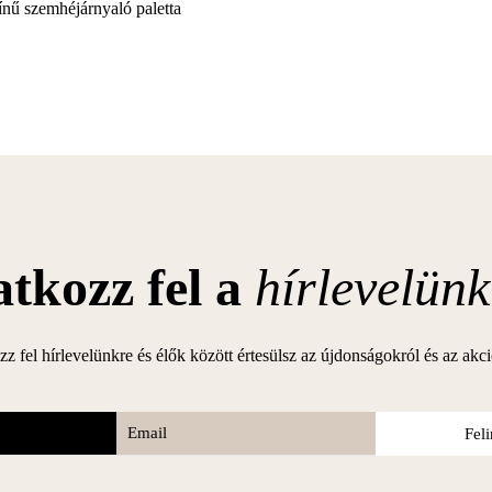
ínű szemhéjárnyaló paletta
atkozz fel a
hírlevelünk
zz fel hírlevelünkre és élők között értesülsz az újdonságokról és az akc
Fel