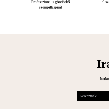
Professzionális göndörítő
9 sz
szempillaspirál
Ir
Iratko