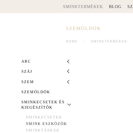
SMINKTERMÉKEK
BLOG
S
SZEMÖLDÖK
HOME
SMINKTERMÉKEK
ARC
SZÁJ
SZEM
SZEMÖLDÖK
SMINKECSETEK ÉS
KIEGÉSZÍTŐK
SMINKECSETEK
SMINK ESZKÖZÖK
SMINKTÁSKÁK