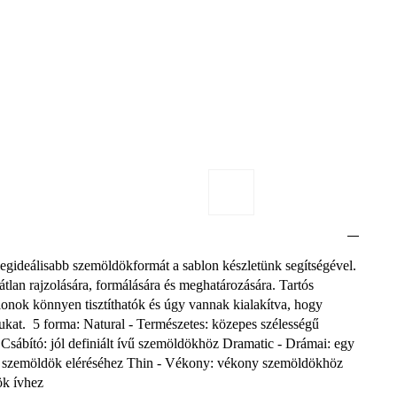
egideálisabb szemöldökformát a sablon készletünk segítségével.
tlan rajzolására, formálására és meghatározására. Tartós
onok könnyen tisztíthatók és úgy vannak kialakítva, hogy
ukat. 5 forma: Natural - Természetes: közepes szélességű
Csábító: jól definiált ívű szemöldökhöz Dramatic - Drámai: egy
lt szemöldök eléréséhez Thin - Vékony: vékony szemöldökhöz
ök ívhez