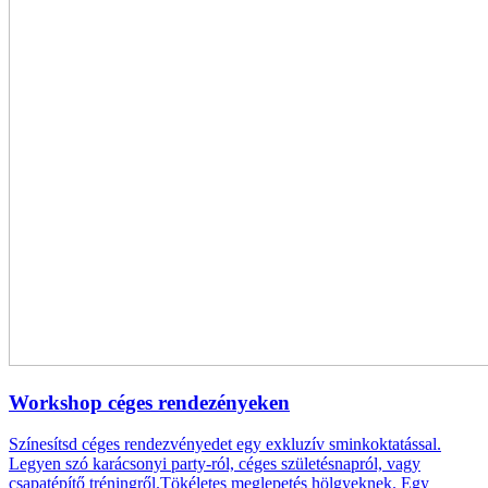
Workshop céges rendezényeken
Színesítsd céges rendezvényedet egy exkluzív sminkoktatással.
Legyen szó karácsonyi party-ról, céges születésnapról, vagy
csapatépítő tréningről.Tökéletes meglepetés hölgyeknek. Egy