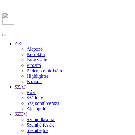
ARC
Alapozó
Korrektor
Bronzosító
Pirosító
Púder, sminkfixáló
Highlighter
Bázisok
SZÁJ
Rúzs
Szájfény
Szájkontúrceruza
Ajakápoló
SZEM
Szempillaspirál
Szemhéjfesték
Szemhéjtus