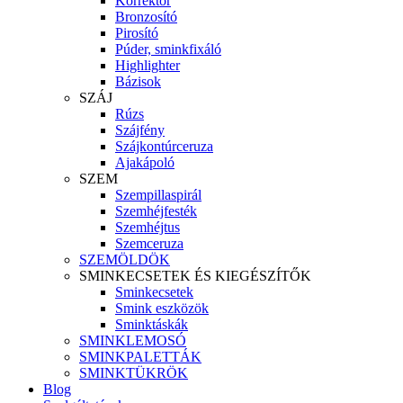
Korrektor
Bronzosító
Pirosító
Púder, sminkfixáló
Highlighter
Bázisok
SZÁJ
Rúzs
Szájfény
Szájkontúrceruza
Ajakápoló
SZEM
Szempillaspirál
Szemhéjfesték
Szemhéjtus
Szemceruza
SZEMÖLDÖK
SMINKECSETEK ÉS KIEGÉSZÍTŐK
Sminkecsetek
Smink eszközök
Sminktáskák
SMINKLEMOSÓ
SMINKPALETTÁK
SMINKTÜKRÖK
Blog