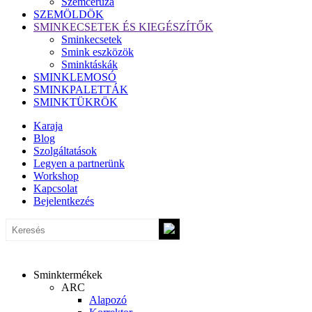
Szemceruza
SZEMÖLDÖK
SMINKECSETEK ÉS KIEGÉSZÍTŐK
Sminkecsetek
Smink eszközök
Sminktáskák
SMINKLEMOSÓ
SMINKPALETTÁK
SMINKTÜKRÖK
Karaja
Blog
Szolgáltatások
Legyen a partnerünk
Workshop
Kapcsolat
Bejelentkezés
Sminktermékek
ARC
Alapozó