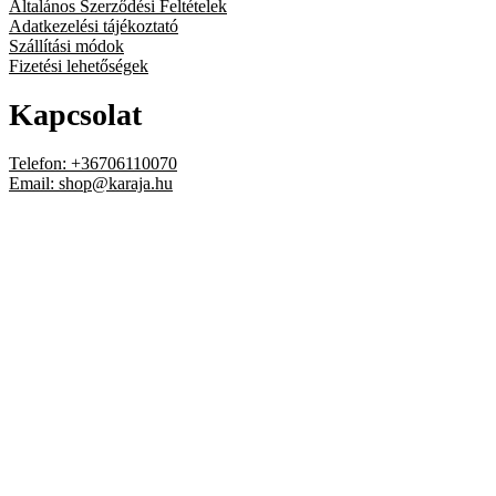
Általános Szerződési Feltételek
Adatkezelési tájékoztató
Szállítási módok
Fizetési lehetőségek
Kapcsolat
Telefon: +36706110070
Email:
shop@karaja.hu