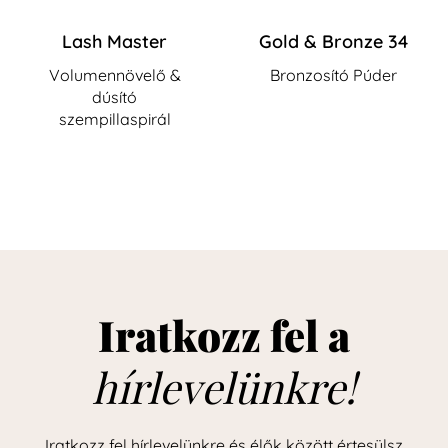
Lash Master
Gold & Bronze 34
Volumennövelő &
Bronzosító Púder
dúsító
szempillaspirál
Iratkozz fel a
hírlevelünkre!
Iratkozz fel hírlevelünkre és élők között értesülsz