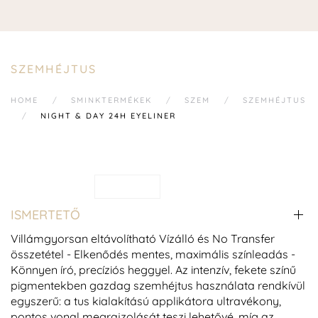
SZEMHÉJTUS
HOME
SMINKTERMÉKEK
SZEM
SZEMHÉJTUS
NIGHT & DAY 24H EYELINER
ISMERTETŐ
Villámgyorsan eltávolítható Vízálló és No Transfer
összetétel - Elkenődés mentes, maximális színleadás -
Könnyen író, precíziós heggyel. Az intenzív, fekete színű
pigmentekben gazdag szemhéjtus használata rendkívül
egyszerű: a tus kialakítású applikátora ultravékony,
pontos vonal megrajzolását teszi lehetővé, míg az