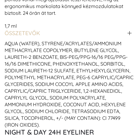
ergonomikus markolata könnyed kézmozdulatokat
biztosít. 24 órán át tart.
1,7 ml
ÖSSZETEVŐK
AQUA (WATER), STYRENE/ACRYLATES/AMMONIUM
METHACRYLATE COPOLYMER, BUTYLENE GLYCOL,
LAURETH-2 BENZOATE, BIS-PEG/PPG-16/16 PEG/PPG-
16/16 DIMETHICONE, PHENOXYETHANOL, SORBITOL,
SODIUM LAURETH-12 SULFATE, ETHYLHEXYLGLYCERIN,
POLYMETHYL METHACRYLATE, PEG-6 CAPRYLIC/CAPRIC
GLYCERIDES, SODIUM COCOYL APPLE AMINO ACIDS,
CAPRYLIC/CAPRIC TRIGLYCERIDE, 1,2-HEXANEDIOL,
CAPRYLYL GLYCOL, SODIUM POLYACRYLATE,
AMMONIUM HYDROXIDE, COCONUT ACID, HEXYLENE
GLYCOL, SODIUM CHLORIDE, TETRASODIUM EDTA,
SILICA, TOCOPHEROL, +/- (MAY CONTAIN): CI 77499
(IRON OXIDES).
NIGHT & DAY 24H EYELINER