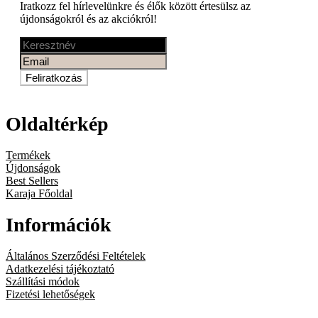
Iratkozz fel hírlevelünkre és élők között értesülsz az
újdonságokról és az akciókról!
Feliratkozás
Oldaltérkép
Termékek
Újdonságok
Best Sellers
Karaja Főoldal
Információk
Általános Szerződési Feltételek
Adatkezelési tájékoztató
Szállítási módok
Fizetési lehetőségek