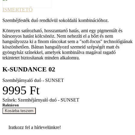
ISMERTETŐ
Szemhéjfesték duó rendkívül sokoldalú kombinációhoz.
Könnyen satírozható, hosszantartó hatás, ami egy pigmentált és
bársonyos hatást kölcsönöz. Nem nehezíti el a bőrt és nem
hangsúlyozza ki a finom ráncokat sem a "soft-focus" technológiának
köszönhetően. Bátran hangsúlyozd szemeid szépségét matt és
gyöngyház színekkel, amelyek kombinálva magával ragadó
tekintetet biztosítanak minden alkalomra.
K-SUNDANCE 02
Szemhéjárnyaló duó - SUNSET
9995 Ft
Színek: Szemhéjárnyaló duó - SUNSET
Raktáron
Kosárba teszem
Iratkozz fel a
hírlevelünkre!