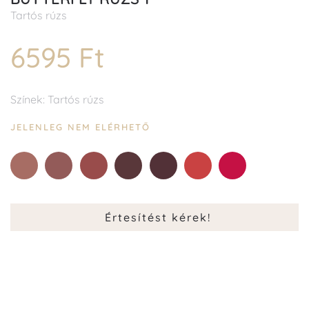
Tartós rúzs
6595 Ft
Színek: Tartós rúzs
JELENLEG NEM ELÉRHETŐ
2
3
4
5
8
9
Értesítést kérek!