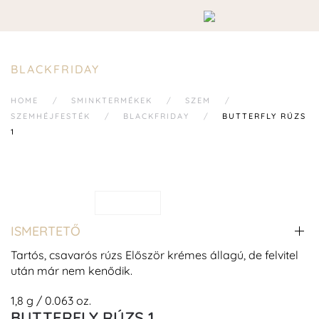
BLACKFRIDAY
HOME
SMINKTERMÉKEK
SZEM
SZEMHÉJFESTÉK
BLACKFRIDAY
BUTTERFLY RÚZS
1
ISMERTETŐ
Tartós, csavarós rúzs Először krémes állagú, de felvitel
után már nem kenődik.
1,8 g / 0.063 oz.
BUTTERFLY RÚZS 1