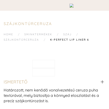
SZÁJKONTÚRCERUZA
HOME
SMINKTERMÉKEK
SZÁJ
SZÁJKONTÚRCERUZA
K-PERFECT LIP LINER 6
ISMERTETŐ
Határozott, nem kenődő vonalvezetésű ceruza puha
textúrával, mely biztosítja a könnyed eloszlatást és a
precíz szájkontúrozást is.