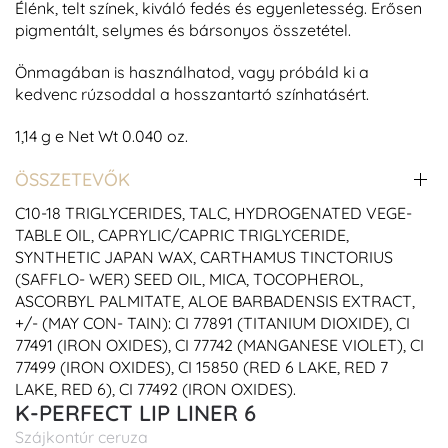
Élénk, telt színek, kiváló fedés és egyenletesség. Erősen
pigmentált, selymes és bársonyos összetétel.
Önmagában is használhatod, vagy próbáld ki a
kedvenc rúzsoddal a hosszantartó színhatásért.
1,14 g e Net Wt 0.040 oz.
ÖSSZETEVŐK
C10-18 TRIGLYCERIDES, TALC, HYDROGENATED VEGE-
TABLE OIL, CAPRYLIC/CAPRIC TRIGLYCERIDE,
SYNTHETIC JAPAN WAX, CARTHAMUS TINCTORIUS
(SAFFLO- WER) SEED OIL, MICA, TOCOPHEROL,
ASCORBYL PALMITATE, ALOE BARBADENSIS EXTRACT,
+/- (MAY CON- TAIN): CI 77891 (TITANIUM DIOXIDE), CI
77491 (IRON OXIDES), CI 77742 (MANGANESE VIOLET), CI
77499 (IRON OXIDES), CI 15850 (RED 6 LAKE, RED 7
LAKE, RED 6), CI 77492 (IRON OXIDES).
K-PERFECT LIP LINER 6
Szájkontúr ceruza