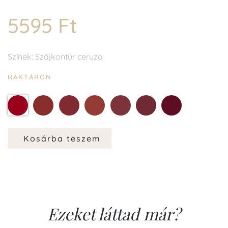
5595 Ft
Színek: Szájkontúr ceruza
RAKTÁRON
2
3
4
5
6
7
Kosárba teszem
Ezeket láttad már?