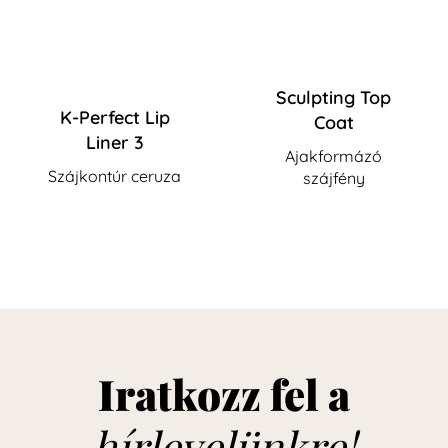
Sculpting Top
K-Perfect Lip
Coat
Liner 3
Ajakformázó
Szájkontúr ceruza
szájfény
Iratkozz fel a
hírlevelünkre!