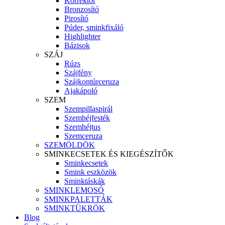
Korrektor
Bronzosító
Pirosító
Púder, sminkfixáló
Highlighter
Bázisok
SZÁJ
Rúzs
Szájfény
Szájkontúrceruza
Ajakápoló
SZEM
Szempillaspirál
Szemhéjfesték
Szemhéjtus
Szemceruza
SZEMÖLDÖK
SMINKECSETEK ÉS KIEGÉSZÍTŐK
Sminkecsetek
Smink eszközök
Sminktáskák
SMINKLEMOSÓ
SMINKPALETTÁK
SMINKTÜKRÖK
Blog