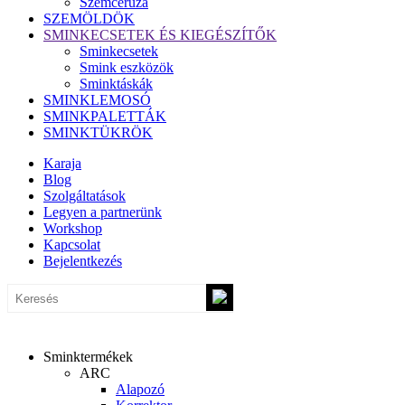
Szemceruza
SZEMÖLDÖK
SMINKECSETEK ÉS KIEGÉSZÍTŐK
Sminkecsetek
Smink eszközök
Sminktáskák
SMINKLEMOSÓ
SMINKPALETTÁK
SMINKTÜKRÖK
Karaja
Blog
Szolgáltatások
Legyen a partnerünk
Workshop
Kapcsolat
Bejelentkezés
Sminktermékek
ARC
Alapozó