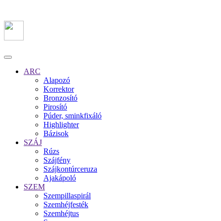
ARC
Alapozó
Korrektor
Bronzosító
Pirosító
Púder, sminkfixáló
Highlighter
Bázisok
SZÁJ
Rúzs
Szájfény
Szájkontúrceruza
Ajakápoló
SZEM
Szempillaspirál
Szemhéjfesték
Szemhéjtus