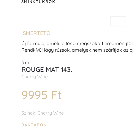
SMINKTÜKRÖK
ISMERTETŐ
Új formula, amely eltér a megszokott eredménytől
Rendkívül lágy rúzsok, amelyek nem szárítják az a
3 ml
ROUGE MAT 143.
Cherry Wine
9995 Ft
Színek: Cherry Wine
RAKTÁRON