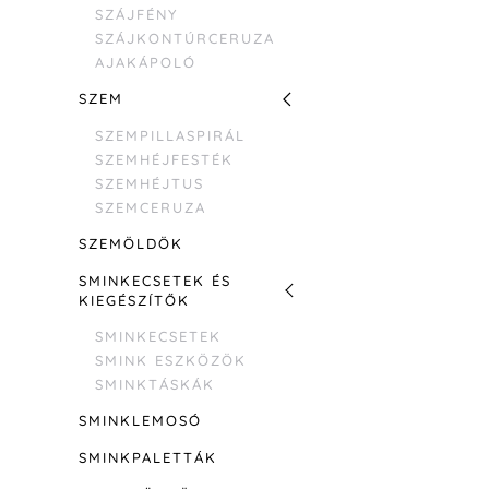
SZÁJFÉNY
SZÁJKONTÚRCERUZA
AJAKÁPOLÓ
SZEM
SZEMPILLASPIRÁL
SZEMHÉJFESTÉK
SZEMHÉJTUS
SZEMCERUZA
SZEMÖLDÖK
SMINKECSETEK ÉS
KIEGÉSZÍTŐK
SMINKECSETEK
SMINK ESZKÖZÖK
SMINKTÁSKÁK
SMINKLEMOSÓ
SMINKPALETTÁK