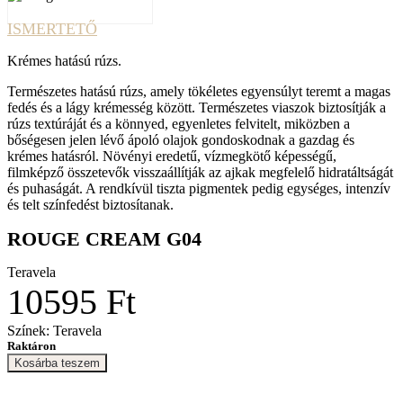
ISMERTETŐ
Krémes hatású rúzs.
Természetes hatású rúzs, amely tökéletes egyensúlyt teremt a magas
fedés és a lágy krémesség között. Természetes viaszok
biztosítják a
rúzs textúráját
és
a
könnyed
, egyenletes
felvitelt, miközben a
bőségesen jelen lévő ápoló olajok
gondoskodnak a gazdag és
krémes hatásról.
Növényi eredetű, vízmegkötő képességű
,
filmképző összetevő
k
visszaállítj
ák
az ajkak
megfelelő
hidratáltságát
és puhaságát. A rendkívül tiszta pigmentek pedig egységes, intenzív
és telt színfedést biztosítanak.
ROUGE CREAM G04
Teravela
10595 Ft
Színek: Teravela
Raktáron
Kosárba teszem