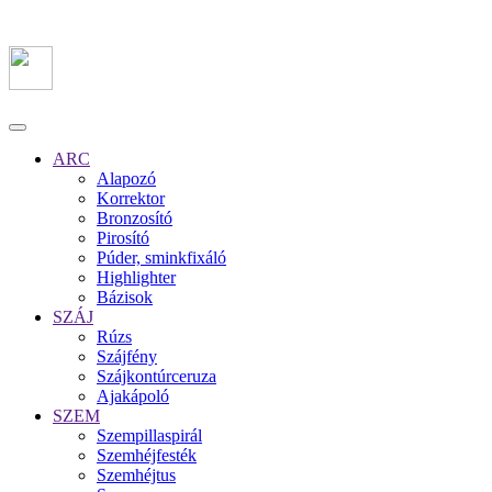
ARC
Alapozó
Korrektor
Bronzosító
Pirosító
Púder, sminkfixáló
Highlighter
Bázisok
SZÁJ
Rúzs
Szájfény
Szájkontúrceruza
Ajakápoló
SZEM
Szempillaspirál
Szemhéjfesték
Szemhéjtus