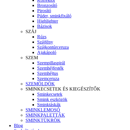
Korrektor
Bronzosító
Pirosító
Púder, sminkfixáló
Highlighter
Bázisok
SZÁJ
Rúzs
Szájfény
Szájkontúrceruza
Ajakápoló
SZEM
Szempillaspirál
Szemhéjfesték
Szemhéjtus
Szemceruza
SZEMÖLDÖK
SMINKECSETEK ÉS KIEGÉSZÍTŐK
Sminkecsetek
Smink eszközök
Sminktáskák
SMINKLEMOSÓ
SMINKPALETTÁK
SMINKTÜKRÖK
Blog