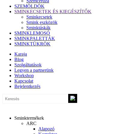
Szemceruza
SZEMÖLDÖK
SMINKECSETEK ÉS KIEGÉSZÍTŐK
Sminkecsetek
Smink eszközök
Sminktáskák
SMINKLEMOSÓ
SMINKPALETTÁK
SMINKTÜKRÖK
Karaja
Blog
Szolgáltatások
Legyen a partnerünk
Workshop
Kapcsolat
Bejelentkezés
Sminktermékek
ARC
Alapozó