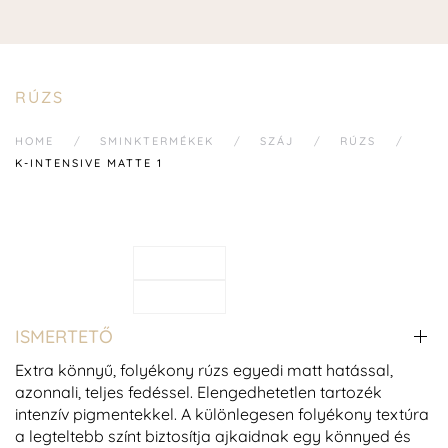
RÚZS
HOME
SMINKTERMÉKEK
SZÁJ
RÚZS
K-INTENSIVE MATTE 1
ISMERTETŐ
Extra könnyű, folyékony rúzs egyedi matt hatással,
azonnali, teljes fedéssel. Elengedhetetlen tartozék
intenzív pigmentekkel. A különlegesen folyékony textúra
a legteltebb színt biztosítja ajkaidnak egy könnyed és