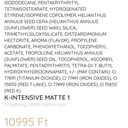
ISODODECANE, PENTAERYTHRITYL
TETRAISOSTEARATE, HYDROGENATED
STYRENE/ISOPRENE COPOLYMER, HELIANTHUS
ANNUUS SEED CERA (HELIANTHUS ANNUUS
(SUNFLOWER) SEED WAX), SILICA,
TRIMETHYLSILOXYSILICATE, DISTEARDIMONIUM
HECTORITE, AROMA (FLAVOR), PROPYLENE
CARBONATE, PHENOXYETHANOL, TOCOPHERYL
ACETATE, TROPOLONE, HELIANTHUS ANNUUS
(SUNFLOWER) SEED OIL, TOCOPHEROL, ASCORBYL
PALMITATE, PENTAERYTHRITYL TETRA-DI-T-BUTYL
HYDROXYHYDROCINNAMATE, +/- (MAY CONTAIN): CI
77891 (TITANIUM DIOXIDE), CI 77491 (IRON OXIDES), CI
15850 (RED 7 LAKE), CI 77499 (IRON OXIDES), CI 15850
(RED 6).
K-INTENSIVE MATTE 1
Folyékony, vízálló tartós rúzs
10995 Ft