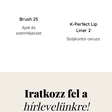
Brush 25
K-Perfect Lip
Ajak és
Liner 2
szemhéjecset
Szájkontúr ceruza
Iratkozz fel a
hírlevelünkre!