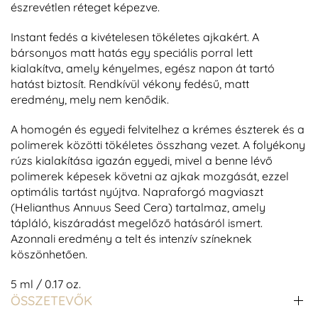
észrevétlen réteget képezve.
Instant fedés a kivételesen tökéletes ajkakért. A
bársonyos matt hatás egy speciális porral lett
kialakítva, amely kényelmes, egész napon át tartó
hatást biztosít. Rendkívül vékony fedésű, matt
eredmény, mely nem kenődik.
A homogén és egyedi felvitelhez a krémes észterek és a
polimerek közötti tökéletes összhang vezet. A folyékony
rúzs kialakítása igazán egyedi, mivel a benne lévő
polimerek képesek követni az ajkak mozgását, ezzel
optimális tartást nyújtva. Napraforgó magviaszt
(Helianthus Annuus Seed Cera) tartalmaz, amely
tápláló, kiszáradást megelőző hatásáról ismert.
Azonnali eredmény a telt és intenzív színeknek
köszönhetően.
5 ml / 0.17 oz.
ÖSSZETEVŐK