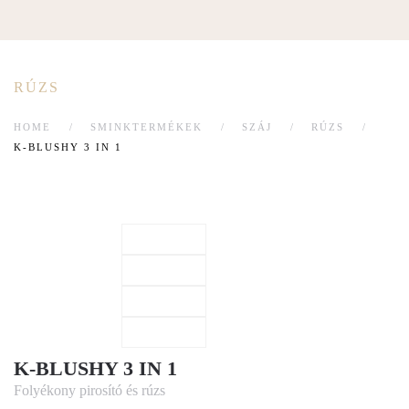
RÚZS
HOME
SMINKTERMÉKEK
SZÁJ
RÚZS
K-BLUSHY 3 IN 1
K-BLUSHY 3 IN 1
Folyékony pirosító és rúzs