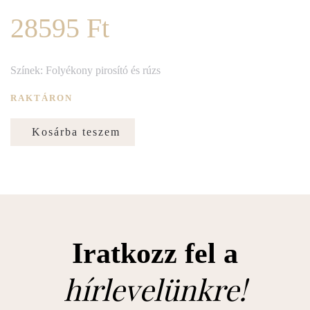
28595 Ft
Színek: Folyékony pirosító és rúzs
RAKTÁRON
Kosárba teszem
Iratkozz fel a
hírlevelünkre!