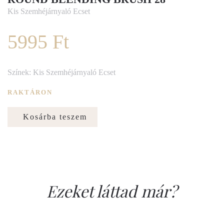
Kis Szemhéjárnyaló Ecset
5995 Ft
Színek: Kis Szemhéjárnyaló Ecset
RAKTÁRON
Kosárba teszem
Ezeket láttad már?