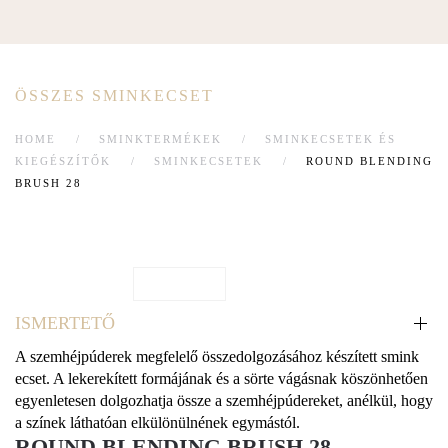
ÖSSZES SMINKECSET
HOME
SMINKTERMÉKEK
SMINKECSETEK ÉS
KIEGÉSZÍTŐK
SMINKECSETEK
ROUND BLENDING
BRUSH 28
ISMERTETŐ
A szemhéjpúderek megfelelő összedolgozásához készített smink
ecset. A lekerekített formájának és a sörte vágásnak köszönhetően
egyenletesen dolgozhatja össze a szemhéjpúdereket, anélkül, hogy
a színek láthatóan elkülönülnének egymástól.
ROUND BLENDING BRUSH 28