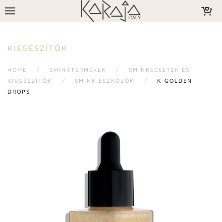
KIEGÉSZÍTŐK
HOME
SMINKTERMÉKEK
SMINKECSETEK ÉS
KIEGÉSZÍTŐK
SMINK ESZKÖZÖK
K-GOLDEN
DROPS