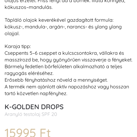
olajos érzetet. F
riss fényt ad a bőrnek
.
Illata könnyed,
kókuszos–mandulás.
Tápláló olajok keverékével gazdagított formula:
kókusz-, mandula-,
argán
-, narancs- és
ylang
ylang
olajjal.
Karaja tipp:
Cseppents 5–6 cseppet a kulcscsontokra, vállakra és
masszírozd be, hogy gyönyörűen visszaverje a fény
eket
.
B
ármely fedetlen bőrfelületen
alkalmazható a
teljes
ragyogás eléréséhez.
Erősebb fényhatáshoz növeld a mennyiséget.
A termék nem ajánlott aktív napozáshoz vagy hosszan
tartó közvetlen napfényhez.
K-GOLDEN DROPS
Aranyló testolaj SPF 20
15995 Ft