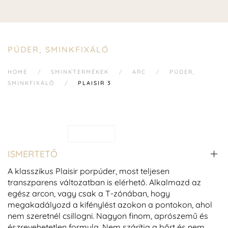
PÚDER, SMINKFIXÁLÓ
HOME
SMINKTERMÉKEK
ARC
PÚDER,
SMINKFIXÁLÓ
PLAISIR 3
ISMERTETŐ
A klasszikus Plaisir porpúder, most teljesen
transzparens változatban is elérhető. Alkalmazd az
egész arcon, vagy csak a T-zónában, hogy
megakadályozd a kifénylést azokon a pontokon, ahol
nem szeretnél csillogni. Nagyon finom, aprószemű és
észrevehetetlen formula. Nem szárítja a bőrt és nem