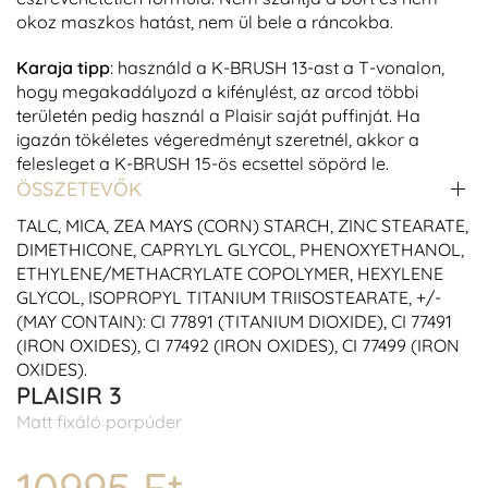
okoz maszkos hatást, nem ül bele a ráncokba.
Karaja tipp
: használd a K-BRUSH 13-ast a T-vonalon,
hogy megakadályozd a kifénylést, az arcod többi
területén pedig használ a Plaisir saját puffinját. Ha
igazán tökéletes végeredményt szeretnél, akkor a
felesleget a K-BRUSH 15-ös ecsettel söpörd le.
ÖSSZETEVŐK
TALC, MICA, ZEA MAYS (CORN) STARCH, ZINC STEARATE,
DIMETHICONE, CAPRYLYL GLYCOL, PHENOXYETHANOL,
ETHYLENE/METHACRYLATE COPOLYMER, HEXYLENE
GLYCOL, ISOPROPYL TITANIUM TRIISOSTEARATE, +/-
(MAY CONTAIN): CI 77891 (TITANIUM DIOXIDE), CI 77491
(IRON OXIDES), CI 77492 (IRON OXIDES), CI 77499 (IRON
OXIDES).
PLAISIR 3
Matt fixáló porpúder