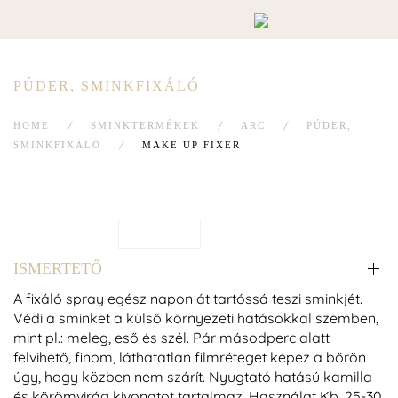
PÚDER, SMINKFIXÁLÓ
HOME
SMINKTERMÉKEK
ARC
PÚDER,
SMINKFIXÁLÓ
MAKE UP FIXER
ISMERTETŐ
A fixáló spray egész napon át tartóssá teszi sminkjét.
Védi a sminket a külső környezeti hatásokkal szemben,
mint pl.: meleg, eső és szél. Pár másodperc alatt
felvihető, finom, láthatatlan filmréteget képez a bőrön
úgy, hogy közben nem szárít. Nyugtató hatású kamilla
és körömvirág kivonatot tartalmaz. Használat Kb. 25-30