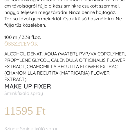
cm távolságról fújja a kész sminkre csukott szemmel,
hagyja teljesen megszáradni. Nincs benne hajtógáz.
Tartsa távol gyermekektől. Csak külső használatra. Ne
fújja tűz közelében.
100 ml/ 3.38 fl.oz.
ÖSSZETEVŐK
ALCOHOL DENAT., AQUA (WATER), PVP/VA COPOLYMER,
PROPYLENE GLYCOL, CALENDULA OFFICINALIS FLOWER
EXTRACT, CHAMOMILLA RECUTITA FLOWER EXTRACT
(CHAMOMILLA RECUTITA (MATRICARIA) FLOWER
EXTRACT).
MAKE UP FIXER
Sminkfixáló spray
11595 Ft
Színek: Sminkfixáló spray