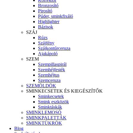
Korrektor
Bronzosító
Pirosító
Púder, sminkfixáló
Highlighter
Bázisok
SZÁJ
Rúzs
Szájfény
Szájkontúrceruza
Ajakápoló
SZEM
Szempillaspirál
Szemhéjfesték
Szemhéjtus
Szemceruza
SZEMÖLDÖK
SMINKECSETEK ÉS KIEGÉSZÍTŐK
Sminkecsetek
Smink eszközök
Sminktáskák
SMINKLEMOSÓ
SMINKPALETTÁK
SMINKTÜKRÖK
Blog