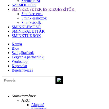
Szemceruza
SZEMÖLDÖK
SMINKECSETEK ÉS KIEGÉSZÍTŐK
Sminkecsetek
Smink eszközök
Sminktáskák
SMINKLEMOSÓ
SMINKPALETTÁK
SMINKTÜKRÖK
Karaja
Blog
Szolgáltatások
Legyen a partnerünk
Workshop
Kapcsolat
Bejelentkezés
Sminktermékek
ARC
Alapozó