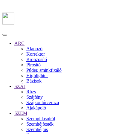
ARC
Alapozó
Korrektor
Bronzosító
Pirosító
Púder, sminkfixáló
Highlighter
Bázisok
SZÁJ
Rúzs
Szájfény
Szájkontúrceruza
Ajakápoló
SZEM
Szempillaspirál
Szemhéjfesték
Szemhéjtus