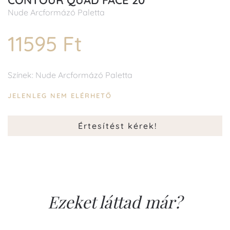
CONTOUR QUAD FACE 20
Nude Arcformázó Paletta
11595 Ft
Színek: Nude Arcformázó Paletta
JELENLEG NEM ELÉRHETŐ
Értesítést kérek!
Ezeket láttad már?