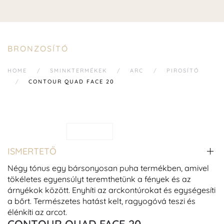
BRONZOSÍTÓ
HOME
SMINKTERMÉKEK
ARC
PIROSÍTÓ
CONTOUR QUAD FACE 20
ISMERTETŐ
Négy tónus egy bársonyosan puha termékben, amivel
tökéletes egyensúlyt teremthetünk a fények és az
árnyékok között. Enyhíti az arckontúrokat és egységesíti
a bőrt. Természetes hatást kelt, ragyogóvá teszi és
élénkíti az arcot.