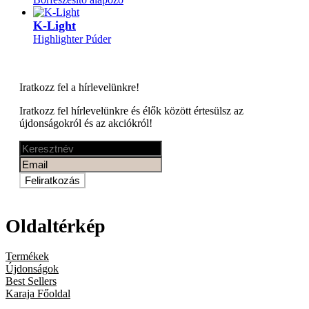
K-Light
Highlighter Púder
Iratkozz fel a
hírlevelünkre!
Iratkozz fel hírlevelünkre és élők között értesülsz az
újdonságokról és az akciókról!
Feliratkozás
Oldaltérkép
Termékek
Újdonságok
Best Sellers
Karaja Főoldal