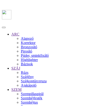
ARC
Alapozó
Korrektor
Bronzosító
Pirosító
Púder, sminkfixáló
Highlighter
Bázisok
SZÁJ
Rúzs
Szájfény
Szájkontúrceruza
Ajakápoló
SZEM
Szempillaspirál
Szemhéjfesték
Szemhéjtus