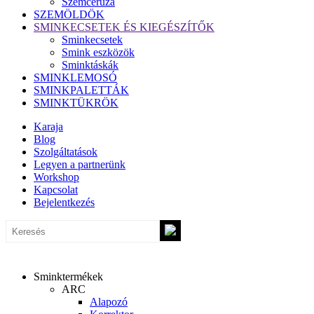
Szemceruza
SZEMÖLDÖK
SMINKECSETEK ÉS KIEGÉSZÍTŐK
Sminkecsetek
Smink eszközök
Sminktáskák
SMINKLEMOSÓ
SMINKPALETTÁK
SMINKTÜKRÖK
Karaja
Blog
Szolgáltatások
Legyen a partnerünk
Workshop
Kapcsolat
Bejelentkezés
Sminktermékek
ARC
Alapozó