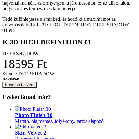
hajvonal mentén, az orrnyergen, a járomcsonton és az állvonalon,
hogy sima és természetes kontúrt érj el.
Tedd különlegessé a sminked, és hozd ki a maximumot az
arcvonásaidból a K-3D HIGH DEFINITION DEEP SHADOW
01-el!
K-3D HIGH DEFINITION 01
DEEP SHADOW
18595 Ft
Színek: DEEP SHADOW
Raktáron
Kosárba teszem
Ezeket láttad már?
Photo Finish 30
Mattító, olajmentes, folyékony, tartós alapozó
Skin Velvet 2
Bőrfeszesítő alapozó