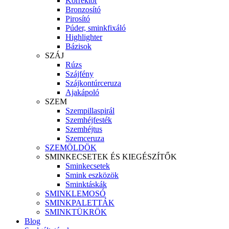
Korrektor
Bronzosító
Pirosító
Púder, sminkfixáló
Highlighter
Bázisok
SZÁJ
Rúzs
Szájfény
Szájkontúrceruza
Ajakápoló
SZEM
Szempillaspirál
Szemhéjfesték
Szemhéjtus
Szemceruza
SZEMÖLDÖK
SMINKECSETEK ÉS KIEGÉSZÍTŐK
Sminkecsetek
Smink eszközök
Sminktáskák
SMINKLEMOSÓ
SMINKPALETTÁK
SMINKTÜKRÖK
Blog