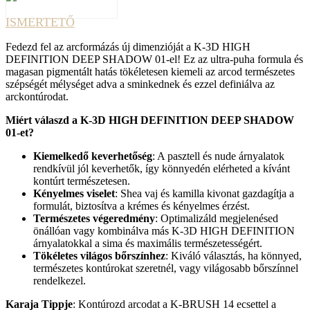
ISMERTETŐ
Fedezd fel az arcformázás új dimenzióját a K-3D HIGH
DEFINITION DEEP SHADOW 01-el! Ez az ultra-puha formula és
magasan pigmentált hatás tökéletesen kiemeli az arcod természetes
szépségét mélységet adva a sminkednek és ezzel definiálva az
arckontúrodat.
Miért válaszd a K-3D HIGH DEFINITION DEEP SHADOW
01-et?
Kiemelkedő keverhetőség
: A pasztell és nude árnyalatok
rendkívül jól keverhetők, így könnyedén elérheted a kívánt
kontúrt természetesen.
Kényelmes viselet
: Shea vaj és kamilla kivonat gazdagítja a
formulát, biztosítva a krémes és kényelmes érzést.
Természetes végeredmény
: Optimalizáld megjelenésed
önállóan vagy kombinálva más K-3D HIGH DEFINITION
árnyalatokkal a sima és maximális természetességért.
Tökéletes világos bőrszínhez
: Kiváló választás, ha könnyed,
természetes kontúrokat szeretnél, vagy világosabb bőrszínnel
rendelkezel.
Karaja Tippje
: Kontúrozd arcodat a K-BRUSH 14 ecsettel a