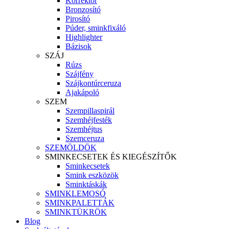
Korrektor
Bronzosító
Pirosító
Púder, sminkfixáló
Highlighter
Bázisok
SZÁJ
Rúzs
Szájfény
Szájkontúrceruza
Ajakápoló
SZEM
Szempillaspirál
Szemhéjfesték
Szemhéjtus
Szemceruza
SZEMÖLDÖK
SMINKECSETEK ÉS KIEGÉSZÍTŐK
Sminkecsetek
Smink eszközök
Sminktáskák
SMINKLEMOSÓ
SMINKPALETTÁK
SMINKTÜKRÖK
Blog