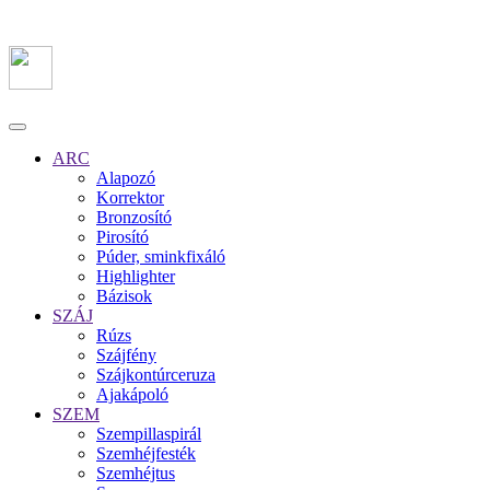
ARC
Alapozó
Korrektor
Bronzosító
Pirosító
Púder, sminkfixáló
Highlighter
Bázisok
SZÁJ
Rúzs
Szájfény
Szájkontúrceruza
Ajakápoló
SZEM
Szempillaspirál
Szemhéjfesték
Szemhéjtus