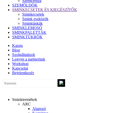
Szemceruza
SZEMÖLDÖK
SMINKECSETEK ÉS KIEGÉSZÍTŐK
Sminkecsetek
Smink eszközök
Sminktáskák
SMINKLEMOSÓ
SMINKPALETTÁK
SMINKTÜKRÖK
Karaja
Blog
Szolgáltatások
Legyen a partnerünk
Workshop
Kapcsolat
Bejelentkezés
Sminktermékek
ARC
Alapozó