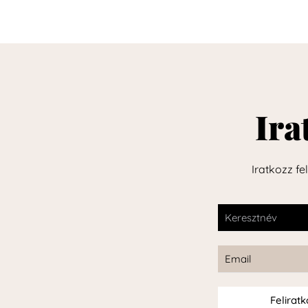
Ira
Iratkozz fe
Felirat