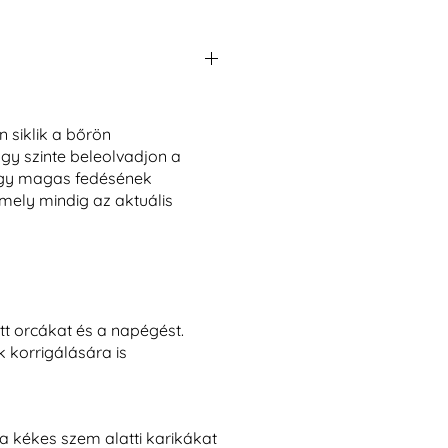
 siklik a bőrön
gy szinte beleolvadjon a
gy
magas fedésének
mely mindig az aktuális
ott orcákat és a napégést.
 korrigálására is
a kékes szem alatti karikákat