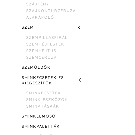
SZÁJFÉNY
SZÁJKONTÚRCERUZA
AJAKÁPOLÓ
SZEM
SZEMPILLASPIRÁL
SZEMHÉJFESTÉK
SZEMHÉJTUS
SZEMCERUZA
SZEMÖLDÖK
SMINKECSETEK ÉS
KIEGÉSZÍTŐK
SMINKECSETEK
SMINK ESZKÖZÖK
SMINKTÁSKÁK
SMINKLEMOSÓ
SMINKPALETTÁK