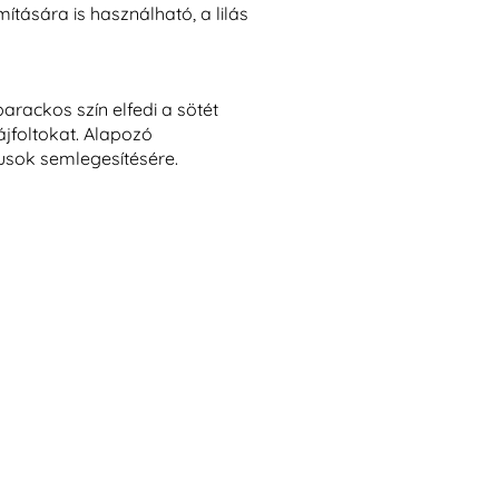
ítására is használható, a lilás
barackos szín elfedi a
sötét
jfoltokat.
Alapozó
usok semlegesítésére.