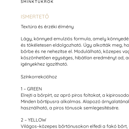
SMINKTÜKRÖK
ISMERTETŐ
Textúra és érzéki élmény
Lágy, könnyed emulziós formula, amely könnyedén
és
tökéletesen
eldolgozható. Úgy alkották meg, ho
bőrbe
és ne nehezítse el.
Modulálható, közepes
va
köszönhetően egységes, hibátlan eredményt ad, a
igényekhez igazítható.
Színkorrekcióhoz
1 – GREEN
Elrejti a bőrpírt, az apró
piros
foltokat
, a kipirosod
Minden bőrtípusra alkalmas. Alapozó árnyalatának
használható, a piros tónusok semlegesítésére.
2 – YELLOW
Világos–közepes bőrtónusokon elfedi a fakó bőrt, 