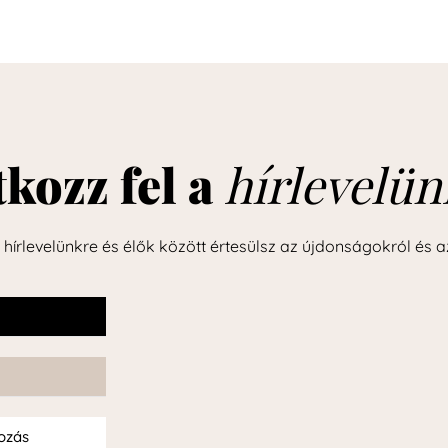
tkozz fel a
hírlevelün
l hírlevelünkre és élők között értesülsz az újdonságokról és a
kozás