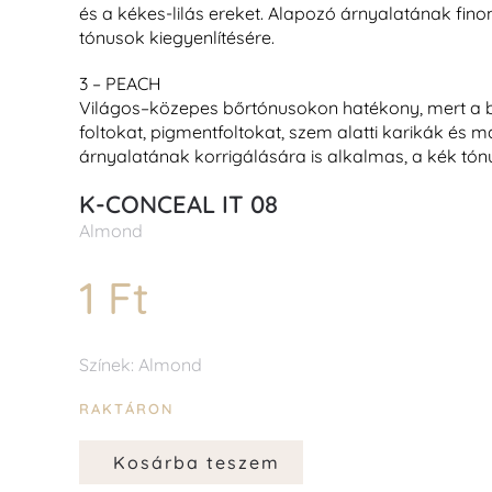
és a kék
es-
lil
ás
ereket
. Alapozó árnyalatának finom
tónusok kiegyenlítésére.
3 – PEACH
Világos–közepes
bőrtónusokon
hatékony
, mert a 
foltok
at
, pigmentfoltok
at
, szem alatti karikák és
má
árnyalatának korrigálására is alkalmas, a kék tón
K-CONCEAL IT 08
Almond
1 Ft
Színek: Almond
RAKTÁRON
Kosárba teszem