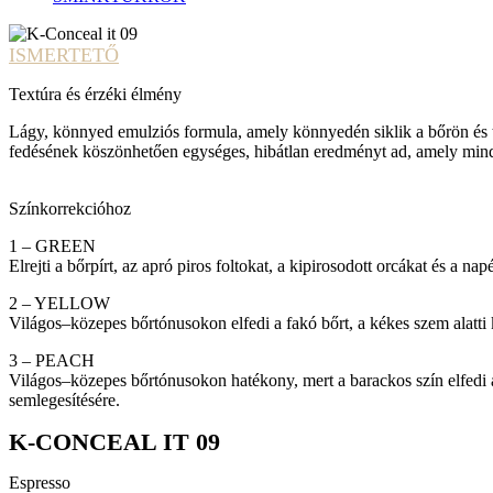
ISMERTETŐ
Textúra és érzéki élmény
Lágy, könnyed emulziós formula, amely könnyedén siklik a bőrön és
fedésének köszönhetően egységes, hibátlan eredményt ad, amely mindi
Színkorrekcióhoz
1 – GREEN
Elrejti a bőrpírt, az apró
piros
foltokat
, a kipirosodott orcákat és a na
2 – YELLOW
Világos–közepes bőrtónusokon elfedi a fakó bőrt, a kékes szem alatti 
3 – PEACH
Világos–közepes
bőrtónusokon
hatékony
, mert a barackos szín elfedi 
semlegesítésére.
K-CONCEAL IT 09
Espresso