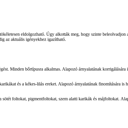
tökéletesen
eldolgozható. Úgy alkották meg, hogy szinte beleolvadjon 
g az aktuális igényekhez igazítható.
pégést. Minden bőrtípusra alkalmas. Alapozó árnyalatának korrigálására i
karikákat és a kék
es-
lil
ás
ereket
. Alapozó árnyalatának finomítására is h
a
sötét foltok
at
, pigmentfoltok
at
, szem alatti karikák és
májfoltokat.
Alap