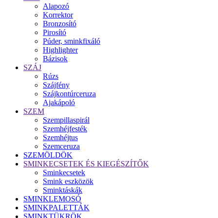
Alapozó
Korrektor
Bronzosító
Pirosító
Púder, sminkfixáló
Highlighter
Bázisok
SZÁJ
Rúzs
Szájfény
Szájkontúrceruza
Ajakápoló
SZEM
Szempillaspirál
Szemhéjfesték
Szemhéjtus
Szemceruza
SZEMÖLDÖK
SMINKECSETEK ÉS KIEGÉSZÍTŐK
Sminkecsetek
Smink eszközök
Sminktáskák
SMINKLEMOSÓ
SMINKPALETTÁK
SMINKTÜKRÖK