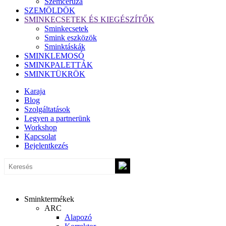
Szemceruza
SZEMÖLDÖK
SMINKECSETEK ÉS KIEGÉSZÍTŐK
Sminkecsetek
Smink eszközök
Sminktáskák
SMINKLEMOSÓ
SMINKPALETTÁK
SMINKTÜKRÖK
Karaja
Blog
Szolgáltatások
Legyen a partnerünk
Workshop
Kapcsolat
Bejelentkezés
Sminktermékek
ARC
Alapozó