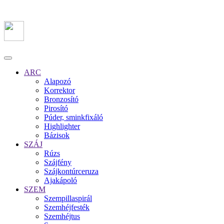
ARC
Alapozó
Korrektor
Bronzosító
Pirosító
Púder, sminkfixáló
Highlighter
Bázisok
SZÁJ
Rúzs
Szájfény
Szájkontúrceruza
Ajakápoló
SZEM
Szempillaspirál
Szemhéjfesték
Szemhéjtus