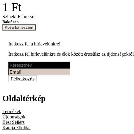
1 Ft
Színek: Espresso
Raktáron
Kosárba teszem
Iratkozz fel a
hírlevelünkre!
Iratkozz fel hírlevelünkre és élők között értesülsz az újdonságokról
Feliratkozás
Oldaltérkép
Termékek
Újdonságok
Best Sellers
Karaja Főoldal