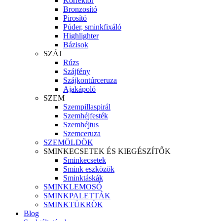
Korrektor
Bronzosító
Pirosító
Púder, sminkfixáló
Highlighter
Bázisok
SZÁJ
Rúzs
Szájfény
Szájkontúrceruza
Ajakápoló
SZEM
Szempillaspirál
Szemhéjfesték
Szemhéjtus
Szemceruza
SZEMÖLDÖK
SMINKECSETEK ÉS KIEGÉSZÍTŐK
Sminkecsetek
Smink eszközök
Sminktáskák
SMINKLEMOSÓ
SMINKPALETTÁK
SMINKTÜKRÖK
Blog