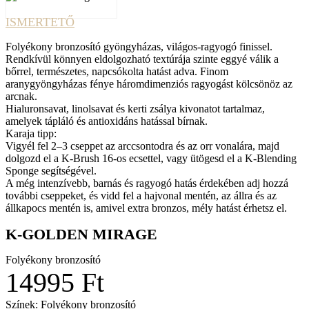
ISMERTETŐ
Folyékony bronzosító gyöngyházas, világos-ragyogó finissel.
Rendkívül könnyen eldolgozható textúrája szinte eggyé válik a
bőrrel, természetes, napcsókolta hatást adva. Finom
aranygyöngyházas fénye háromdimenziós ragyogást kölcsönöz az
arcnak.
Hialuronsavat, linolsavat és kerti zsálya kivonatot tartalmaz,
amelyek tápláló és antioxidáns hatással bírnak.
Karaja tipp:
Vigyél fel 2–3 cseppet az arccsontodra és az orr vonalára, majd
dolgozd el a K-Brush 16-os ecsettel, vagy ütögesd el a K-Blending
Sponge segítségével.
A még intenzívebb, barnás és ragyogó hatás érdekében adj hozzá
további cseppeket, és vidd fel a hajvonal mentén, az állra és az
állkapocs mentén is, amivel extra bronzos, mély hatást érhetsz el.
K-GOLDEN MIRAGE
Folyékony bronzosító
14995 Ft
Színek: Folyékony bronzosító