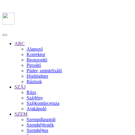
ARC
Alapozó
Korrektor
Bronzosító
Pirosító
Púder, sminkfixáló
Highlighter
Bázisok
SZÁJ
Rúzs
Szájfény
Szájkontúrceruza
Ajakápoló
SZEM
Szempillaspirál
Szemhéjfesték
Szemhéjtus