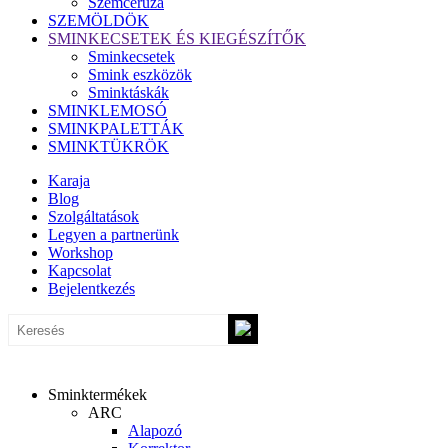
Szemceruza
SZEMÖLDÖK
SMINKECSETEK ÉS KIEGÉSZÍTŐK
Sminkecsetek
Smink eszközök
Sminktáskák
SMINKLEMOSÓ
SMINKPALETTÁK
SMINKTÜKRÖK
Karaja
Blog
Szolgáltatások
Legyen a partnerünk
Workshop
Kapcsolat
Bejelentkezés
Sminktermékek
ARC
Alapozó