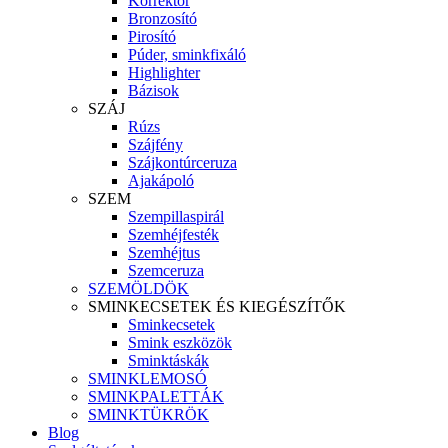
Korrektor
Bronzosító
Pirosító
Púder, sminkfixáló
Highlighter
Bázisok
SZÁJ
Rúzs
Szájfény
Szájkontúrceruza
Ajakápoló
SZEM
Szempillaspirál
Szemhéjfesték
Szemhéjtus
Szemceruza
SZEMÖLDÖK
SMINKECSETEK ÉS KIEGÉSZÍTŐK
Sminkecsetek
Smink eszközök
Sminktáskák
SMINKLEMOSÓ
SMINKPALETTÁK
SMINKTÜKRÖK
Blog