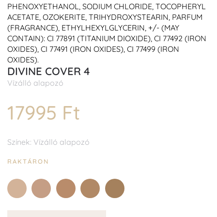
PHENOXYETHANOL, SODIUM CHLORIDE, TOCOPHERYL
ACETATE, OZOKERITE, TRIHYDROXYSTEARIN, PARFUM
(FRAGRANCE), ETHYLHEXYLGLYCERIN, +/- (MAY
CONTAIN): CI 77891 (TITANIUM DIOXIDE), CI 77492 (IRON
OXIDES), CI 77491 (IRON OXIDES), CI 77499 (IRON
OXIDES).
DIVINE COVER 4
Vízálló alapozó
17995 Ft
Színek: Vízálló alapozó
RAKTÁRON
2
3
4
5
6