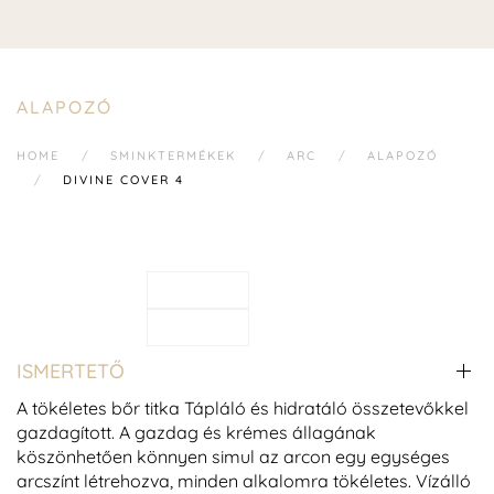
ALAPOZÓ
HOME
SMINKTERMÉKEK
ARC
ALAPOZÓ
DIVINE COVER 4
ISMERTETŐ
A tökéletes bőr titka Tápláló és hidratáló összetevőkkel
gazdagított. A gazdag és krémes állagának
köszönhetően könnyen simul az arcon egy egységes
arcszínt létrehozva, minden alkalomra tökéletes. Vízálló