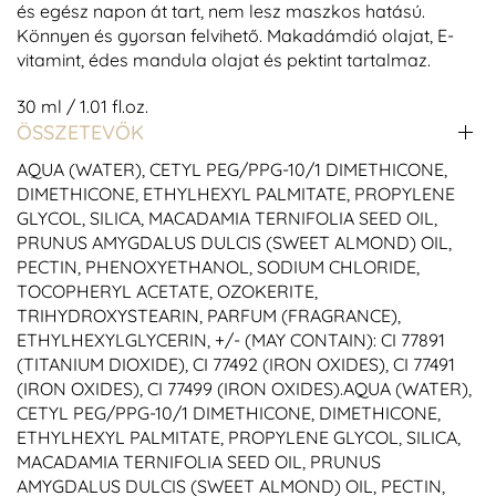
és egész napon át tart, nem lesz maszkos hatású.
Könnyen és gyorsan felvihető. Makadámdió olajat, E-
vitamint, édes mandula olajat és pektint tartalmaz.
30 ml / 1.01 fl.oz.
ÖSSZETEVŐK
AQUA (WATER), CETYL PEG/PPG-10/1 DIMETHICONE,
DIMETHICONE, ETHYLHEXYL PALMITATE, PROPYLENE
GLYCOL, SILICA, MACADAMIA TERNIFOLIA SEED OIL,
PRUNUS AMYGDALUS DULCIS (SWEET ALMOND) OIL,
PECTIN, PHENOXYETHANOL, SODIUM CHLORIDE,
TOCOPHERYL ACETATE, OZOKERITE,
TRIHYDROXYSTEARIN, PARFUM (FRAGRANCE),
ETHYLHEXYLGLYCERIN, +/- (MAY CONTAIN): CI 77891
(TITANIUM DIOXIDE), CI 77492 (IRON OXIDES), CI 77491
(IRON OXIDES), CI 77499 (IRON OXIDES).AQUA (WATER),
CETYL PEG/PPG-10/1 DIMETHICONE, DIMETHICONE,
ETHYLHEXYL PALMITATE, PROPYLENE GLYCOL, SILICA,
MACADAMIA TERNIFOLIA SEED OIL, PRUNUS
AMYGDALUS DULCIS (SWEET ALMOND) OIL, PECTIN,