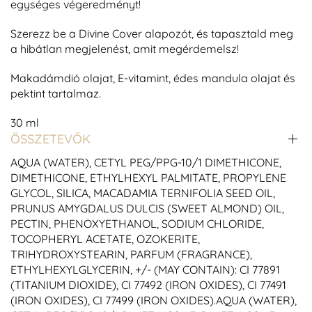
egységes végeredményt!
Szerezz be a Divine Cover alapozót, és tapasztald meg
a hibátlan megjelenést, amit megérdemelsz!
Makadámdió olajat, E-vitamint, édes mandula olajat és
pektint tartalmaz.
30 ml
ÖSSZETEVŐK
AQUA (WATER), CETYL PEG/PPG-10/1 DIMETHICONE,
DIMETHICONE, ETHYLHEXYL PALMITATE, PROPYLENE
GLYCOL, SILICA, MACADAMIA TERNIFOLIA SEED OIL,
PRUNUS AMYGDALUS DULCIS (SWEET ALMOND) OIL,
PECTIN, PHENOXYETHANOL, SODIUM CHLORIDE,
TOCOPHERYL ACETATE, OZOKERITE,
TRIHYDROXYSTEARIN, PARFUM (FRAGRANCE),
ETHYLHEXYLGLYCERIN, +/- (MAY CONTAIN): CI 77891
(TITANIUM DIOXIDE), CI 77492 (IRON OXIDES), CI 77491
(IRON OXIDES), CI 77499 (IRON OXIDES).AQUA (WATER),