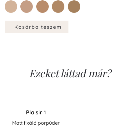
2
3
4
5
6
Kosárba teszem
Ezeket láttad már?
Plaisir 1
Matt fixáló porpúder