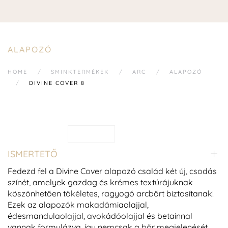
ALAPOZÓ
HOME
SMINKTERMÉKEK
ARC
ALAPOZÓ
DIVINE COVER 8
ISMERTETŐ
Fedezd fel a Divine Cover alapozó család két új, csodás
színét, amelyek gazdag és krémes textúrájuknak
köszönhetően tökéletes, ragyogó arcbőrt biztosítanak!
Ezek az alapozók makadámiaolajjal,
édesmandulaolajjal, avokádóolajjal és betainnal
vannak formulázva, így nemcsak a bőr megjelenését