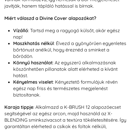
javítják, hanem tápláló hatással is bírnak.
Miért válaszd a Divine Cover alapozókat?
Vízálló
: Tartsd meg a ragyogó külsőt, akár egész
nap!
Maszkhatás nélkül
: Élvezd a gyönyörűen egyenletes
bőrtónust anélkül, hogy éreznéd a sminket a
bőrödön.
Könnyű használat
: Az egyszerű alkalmazásnak
köszönhetően pillanatok alatt elérheted a kívánt
hatást.
Kényelmes viselet
: Kényeztető formulájuk révén
egész nap friss és természetes megjelenést
biztosítanak.
Karaja tippje
: Alkalmazd a K-BRUSH 12 alapozóecset
segítségével az egész arcon, majd használd az X-
BLENDING sminkszivacsot a textúra tökéletesítésére. Így
garantáltan elérheted a csíkok és foltok nélküli,