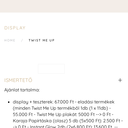
DISPLAY
HOME
TWIST ME UP
ISMERTETŐ
Ajánlat tartalma:
display + teszterek: 67.000 Ft - eladási termékek
(minden Twist Me Up termékből 1db (1 x 11db) -
55.000 Ft - Twist Me Up plakát: 5000 Ft --> 0 Ft -
Karaja Papírtáska (olasz) 5 db (5x500 Ft): 2.500 Ft -
-> 0 Ft - Instant Glow 2db (2x6.800 Ft): 13.600 Ft --