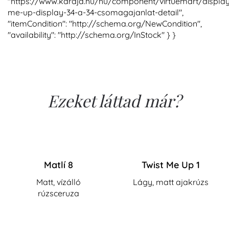
"https://www.karaja.hu/hu/component/virtuemart/display
me-up-display-34-a-34-csomagajanlat-detail",
"itemCondition": "http://schema.org/NewCondition",
"availability": "http://schema.org/InStock" } }
Ezeket láttad már?
Matlí 8
Twist Me Up 1
Matt, vízálló
Lágy, matt ajakrúzs
rúzsceruza