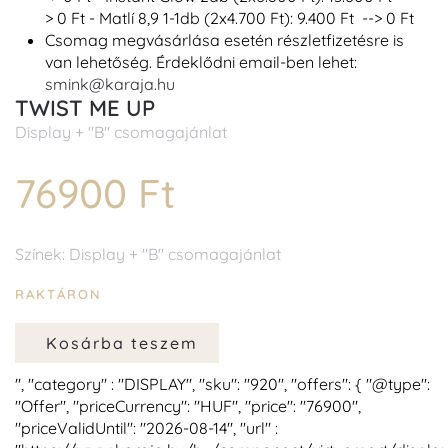
> 0 Ft - Matlí 8,9 1-1db (2x4.700 Ft): 9.400 Ft --> 0 Ft
Csomag megvásárlása esetén részletfizetésre is
van lehetőség. Érdeklődni email-ben lehet:
smink@karaja.hu
TWIST ME UP
Display + "B" csomagajánlat
76900 Ft
Színek: Display + "B" csomagajánlat
RAKTÁRON
Kosárba teszem
", "category" : "DISPLAY", "sku": "920", "offers": { "@type":
"Offer", "priceCurrency": "HUF", "price": "76900",
"priceValidUntil": "2026-08-14", "url" :