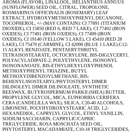
AROMA (FLAVOR), LINALOOL, HELIANTHUS ANNUUS
(SUNFLOWER) SEED OIL, CITRAL, TROPOLONE,
ROSMARINUS OFFICINALIS (ROSEMARY) LEAF
EXTRACT, HYDROXYMETHOXYPHENYL DECANONE,
TOCOPHEROL, +/- (MAY CONTAIN): CI 77891 (TITANIUM
DIOXIDE), CI 15850 (RED 6, RED 7 LAKE), CI 77492 (IRON
OXIDES), CI 77491 (IRON OXIDES), CI 77499 (IRON
OXIDES), CI 19140 (YELLOW 5 LAKE), CI 45410 (RED 28
LAKE), CI 75470 (CARMINE), CI 42090 (BLUE 1 LAKE).C12-
15 ALKYL BENZOATE, PENTAERYTHRITYL
TETRAISOSTEARATE, OCTOCRYLENE, BIS-DIGLYCERYL
POLYACYLADIPATE-2, POLYETHYLENE, ISONONYL
ISONONANOATE, BIS-ETHYLHEXYLOXYPHENOL
METHOXYPHENYL TRIAZINE, BUTYL
METHOXYDIBENZOYLMETHANE, BIS-
BEHENYL/ISOSTEARYL/PHYTOSTERYL DIMER
DILINOLEYL DIMER DILINOLEATE, SYNTHETIC
BEESWAX, BUTYROSPERMUM PARKII (SHEA) BUTTER,
PROPYLENE GLYCOL, MICA, EUPHORBIA CERIFERA
CERA (CANDELILLA WAX), SILICA, C20-40 ALCOHOLS,
LIMONENE, POLYHYDROXYSTEARIC ACID, 1,2-
HEXANEDIOL, CAPRYLYL GLYCOL, ETHYL VANILLIN,
SODIUM SACCHARIN, CAPRYLIC/CAPRIC
TRIGLYCERIDE, ROSA MOSCHATA SEED OIL,
PHYTOSTERYL MACADAMIATE, C10-18 TRIGLYCERIDES,