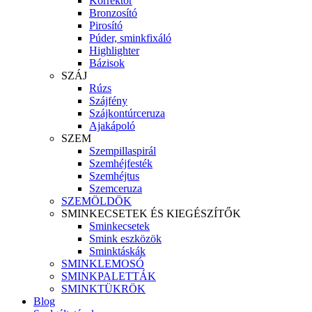
Korrektor
Bronzosító
Pirosító
Púder, sminkfixáló
Highlighter
Bázisok
SZÁJ
Rúzs
Szájfény
Szájkontúrceruza
Ajakápoló
SZEM
Szempillaspirál
Szemhéjfesték
Szemhéjtus
Szemceruza
SZEMÖLDÖK
SMINKECSETEK ÉS KIEGÉSZÍTŐK
Sminkecsetek
Smink eszközök
Sminktáskák
SMINKLEMOSÓ
SMINKPALETTÁK
SMINKTÜKRÖK
Blog