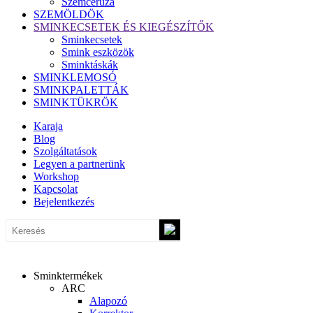
Szemceruza
SZEMÖLDÖK
SMINKECSETEK ÉS KIEGÉSZÍTŐK
Sminkecsetek
Smink eszközök
Sminktáskák
SMINKLEMOSÓ
SMINKPALETTÁK
SMINKTÜKRÖK
Karaja
Blog
Szolgáltatások
Legyen a partnerünk
Workshop
Kapcsolat
Bejelentkezés
Sminktermékek
ARC
Alapozó