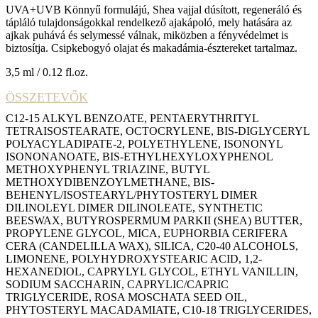
UVA+UVB Könnyű formulájú, Shea vajjal dúsított, regeneráló és
tápláló tulajdonságokkal rendelkező ajakápoló, mely hatására az
ajkak puhává és selymessé válnak, miközben a fényvédelmet is
biztosítja. Csipkebogyó olajat és makadámia-észtereket tartalmaz.
3,5 ml / 0.12 fl.oz.
ÖSSZETEVŐK
C12-15 ALKYL BENZOATE, PENTAERYTHRITYL
TETRAISOSTEARATE, OCTOCRYLENE, BIS-DIGLYCERYL
POLYACYLADIPATE-2, POLYETHYLENE, ISONONYL
ISONONANOATE, BIS-ETHYLHEXYLOXYPHENOL
METHOXYPHENYL TRIAZINE, BUTYL
METHOXYDIBENZOYLMETHANE, BIS-
BEHENYL/ISOSTEARYL/PHYTOSTERYL DIMER
DILINOLEYL DIMER DILINOLEATE, SYNTHETIC
BEESWAX, BUTYROSPERMUM PARKII (SHEA) BUTTER,
PROPYLENE GLYCOL, MICA, EUPHORBIA CERIFERA
CERA (CANDELILLA WAX), SILICA, C20-40 ALCOHOLS,
LIMONENE, POLYHYDROXYSTEARIC ACID, 1,2-
HEXANEDIOL, CAPRYLYL GLYCOL, ETHYL VANILLIN,
SODIUM SACCHARIN, CAPRYLIC/CAPRIC
TRIGLYCERIDE, ROSA MOSCHATA SEED OIL,
PHYTOSTERYL MACADAMIATE, C10-18 TRIGLYCERIDES,