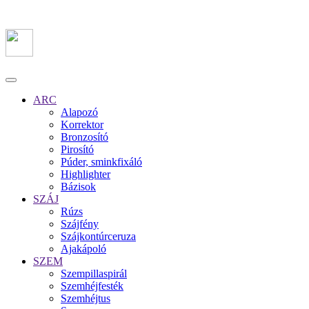
ARC
Alapozó
Korrektor
Bronzosító
Pirosító
Púder, sminkfixáló
Highlighter
Bázisok
SZÁJ
Rúzs
Szájfény
Szájkontúrceruza
Ajakápoló
SZEM
Szempillaspirál
Szemhéjfesték
Szemhéjtus