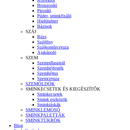
Korrektor
Bronzosító
Pirosító
Púder, sminkfixáló
Highlighter
Bázisok
SZÁJ
Rúzs
Szájfény
Szájkontúrceruza
Ajakápoló
SZEM
Szempillaspirál
Szemhéjfesték
Szemhéjtus
Szemceruza
SZEMÖLDÖK
SMINKECSETEK ÉS KIEGÉSZÍTŐK
Sminkecsetek
Smink eszközök
Sminktáskák
SMINKLEMOSÓ
SMINKPALETTÁK
SMINKTÜKRÖK
Blog