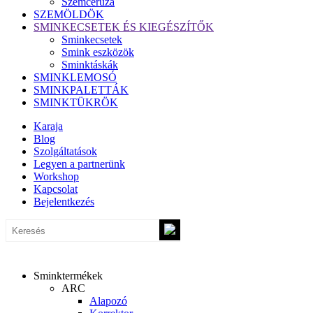
Szemceruza
SZEMÖLDÖK
SMINKECSETEK ÉS KIEGÉSZÍTŐK
Sminkecsetek
Smink eszközök
Sminktáskák
SMINKLEMOSÓ
SMINKPALETTÁK
SMINKTÜKRÖK
Karaja
Blog
Szolgáltatások
Legyen a partnerünk
Workshop
Kapcsolat
Bejelentkezés
Sminktermékek
ARC
Alapozó