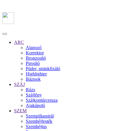
ARC
Alapozó
Korrektor
Bronzosító
Pirosító
Púder, sminkfixáló
Highlighter
Bázisok
SZÁJ
Rúzs
Szájfény
Szájkontúrceruza
Ajakápoló
SZEM
Szempillaspirál
Szemhéjfesték
Szemhéjtus