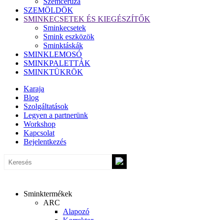
Szemceruza
SZEMÖLDÖK
SMINKECSETEK ÉS KIEGÉSZÍTŐK
Sminkecsetek
Smink eszközök
Sminktáskák
SMINKLEMOSÓ
SMINKPALETTÁK
SMINKTÜKRÖK
Karaja
Blog
Szolgáltatások
Legyen a partnerünk
Workshop
Kapcsolat
Bejelentkezés
Sminktermékek
ARC
Alapozó