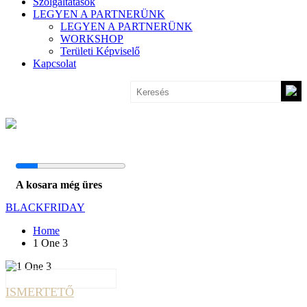
Szolgáltatások
LEGYEN A PARTNERÜNK
LEGYEN A PARTNERÜNK
WORKSHOP
Területi Képviselő
Kapcsolat
A kosara még üres
BLACKFRIDAY
Home
1 One 3
ISMERTETŐ