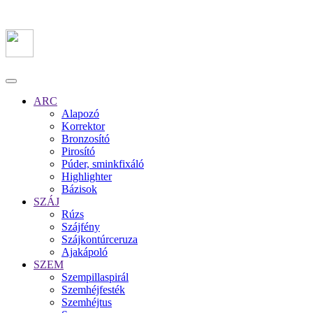
ARC
Alapozó
Korrektor
Bronzosító
Pirosító
Púder, sminkfixáló
Highlighter
Bázisok
SZÁJ
Rúzs
Szájfény
Szájkontúrceruza
Ajakápoló
SZEM
Szempillaspirál
Szemhéjfesték
Szemhéjtus