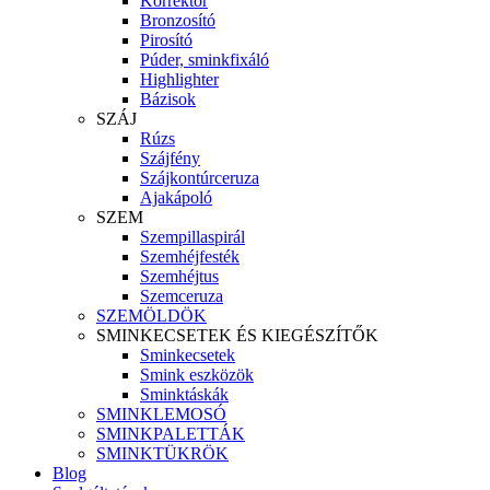
Korrektor
Bronzosító
Pirosító
Púder, sminkfixáló
Highlighter
Bázisok
SZÁJ
Rúzs
Szájfény
Szájkontúrceruza
Ajakápoló
SZEM
Szempillaspirál
Szemhéjfesték
Szemhéjtus
Szemceruza
SZEMÖLDÖK
SMINKECSETEK ÉS KIEGÉSZÍTŐK
Sminkecsetek
Smink eszközök
Sminktáskák
SMINKLEMOSÓ
SMINKPALETTÁK
SMINKTÜKRÖK
Blog