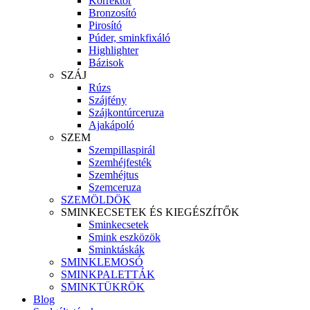
Korrektor
Bronzosító
Pirosító
Púder, sminkfixáló
Highlighter
Bázisok
SZÁJ
Rúzs
Szájfény
Szájkontúrceruza
Ajakápoló
SZEM
Szempillaspirál
Szemhéjfesték
Szemhéjtus
Szemceruza
SZEMÖLDÖK
SMINKECSETEK ÉS KIEGÉSZÍTŐK
Sminkecsetek
Smink eszközök
Sminktáskák
SMINKLEMOSÓ
SMINKPALETTÁK
SMINKTÜKRÖK
Blog