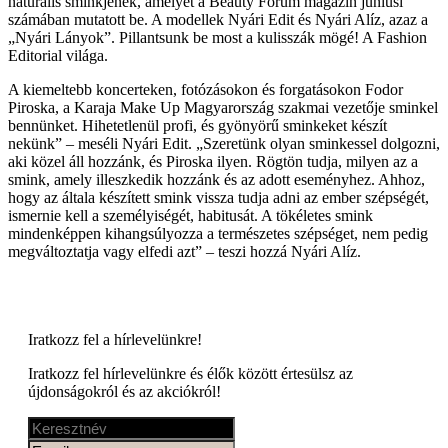
naturális sminkjének, amelyet a Beauty Forum magazin júniusi
számában mutatott be. A modellek Nyári Edit és Nyári Alíz, azaz a
„Nyári Lányok”. Pillantsunk be most a kulisszák mögé! A Fashion
Editorial világa.
A kiemeltebb koncerteken, fotózásokon és forgatásokon Fodor
Piroska, a Karaja Make Up Magyarország szakmai vezetője sminkel
bennünket. Hihetetlenül profi, és gyönyörű sminkeket készít
nekünk” – meséli Nyári Edit. „Szeretünk olyan sminkessel dolgozni,
aki közel áll hozzánk, és Piroska ilyen. Rögtön tudja, milyen az a
smink, amely illeszkedik hozzánk és az adott eseményhez. Ahhoz,
hogy az általa készített smink vissza tudja adni az ember szépségét,
ismernie kell a személyiségét, habitusát. A tökéletes smink
mindenképpen kihangsúlyozza a természetes szépséget, nem pedig
megváltoztatja vagy elfedi azt” – teszi hozzá Nyári Alíz.
Iratkozz fel a
hírlevelünkre!
Iratkozz fel hírlevelünkre és élők között értesülsz az
újdonságokról és az akciókról!