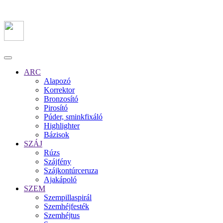
ARC
Alapozó
Korrektor
Bronzosító
Pirosító
Púder, sminkfixáló
Highlighter
Bázisok
SZÁJ
Rúzs
Szájfény
Szájkontúrceruza
Ajakápoló
SZEM
Szempillaspirál
Szemhéjfesték
Szemhéjtus