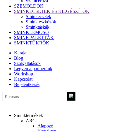
Szemceruza
SZEMÖLDÖK
SMINKECSETEK ÉS KIEGÉSZÍTŐK
Sminkecsetek
Smink eszközök
Sminktáskák
SMINKLEMOSÓ
SMINKPALETTÁK
SMINKTÜKRÖK
Karaja
Blog
Szolgáltatások
Legyen a partnerünk
Workshop
Kapcsolat
Bejelentkezés
Sminktermékek
ARC
Alapozó