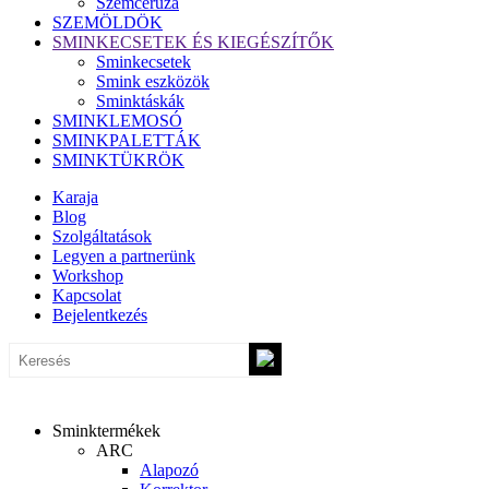
Szemceruza
SZEMÖLDÖK
SMINKECSETEK ÉS KIEGÉSZÍTŐK
Sminkecsetek
Smink eszközök
Sminktáskák
SMINKLEMOSÓ
SMINKPALETTÁK
SMINKTÜKRÖK
Karaja
Blog
Szolgáltatások
Legyen a partnerünk
Workshop
Kapcsolat
Bejelentkezés
Sminktermékek
ARC
Alapozó