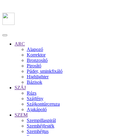
ARC
Alapozó
Korrektor
Bronzosító
Pirosító
Púder, sminkfixáló
Highlighter
Bázisok
SZÁJ
Rúzs
Szájfény
Szájkontúrceruza
Ajakápoló
SZEM
Szempillaspirál
Szemhéjfesték
Szemhéjtus