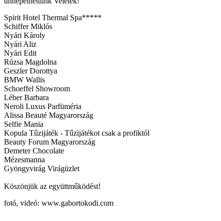
ünnepelhettünk Veletek!
Spirit Hotel Thermal Spa*****
Schiffer Miklós
Nyári Károly
Nyári Aliz
Nyári Edit
Rúzsa Magdolna
Geszler Dorottya
BMW Wallis
Schoeffel Showroom
Léber Barbara
Neroli Luxus Parfüméria
Alissa Beauté Magyarország
Selfie Mania
Kopula Tűzijáték - Tűzijátékot csak a profiktól
Beauty Forum Magyarország
Demeter Chocolate
Mézesmanna
Gyöngyvirág Virágüzlet
Köszönjük az együttműködést!
fotó, videó: www.gabortokodi.com