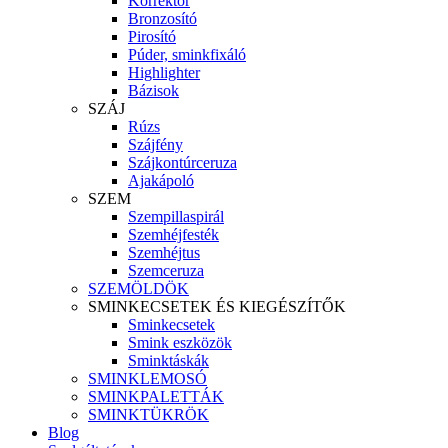
Korrektor
Bronzosító
Pirosító
Púder, sminkfixáló
Highlighter
Bázisok
SZÁJ
Rúzs
Szájfény
Szájkontúrceruza
Ajakápoló
SZEM
Szempillaspirál
Szemhéjfesték
Szemhéjtus
Szemceruza
SZEMÖLDÖK
SMINKECSETEK ÉS KIEGÉSZÍTŐK
Sminkecsetek
Smink eszközök
Sminktáskák
SMINKLEMOSÓ
SMINKPALETTÁK
SMINKTÜKRÖK
Blog